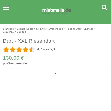
Toggle
navigation
Startseite
>
Events, Messen & Partys
>
Eventmodule
>
Fußball-Dart
>
Sachsen
>
Glauchau
>
330595
Dart - XXL Riesendart
4,7 von 5,0
130,00 €
pro Wochenende