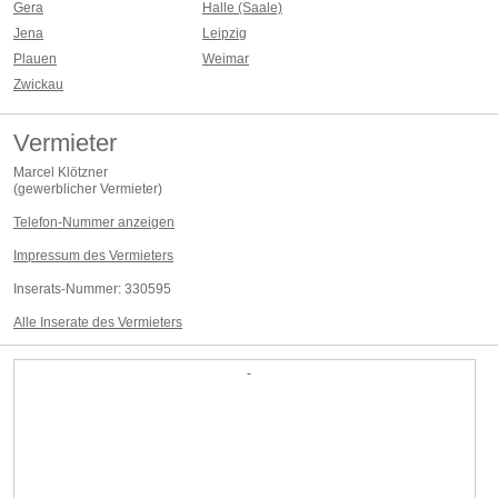
Gera
Halle (Saale)
Auf Wunsch können wir Ihnen das Model anliefern und auch Betreuuen.
Jena
Leipzig
Wir versenden diese Modul innerhalb Deutschland's per Spedition
Plauen
Weimar
Zwickau
Vermieter
Marcel Klötzner
(
gewerblicher Vermieter
)
Telefon-Nummer anzeigen
Impressum des Vermieters
Inserats-Nummer:
330595
Alle Inserate des Vermieters