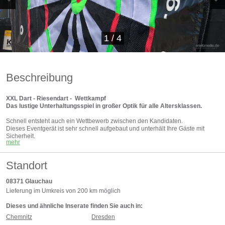
1
/
4
Beschreibung
XXL Dart - Riesendart - Wettkampf
Das lustige Unterhaltungsspiel in großer Optik für alle Altersklassen.
Schnell entsteht auch ein Wettbewerb zwischen den Kandidaten.
Dieses Eventgerät ist sehr schnell aufgebaut und unterhält Ihre Gäste mit
Sicherheit.
mehr
Das Model ist mit Pfeilen uns Bällen verfügbar.
Standort
Information:
Platzbedarf ca.: 2,0m x 2,5m (LxT)
08371
Glauchau
Dartscheibe: 2,0m Durchmesser
Strombedarf: 1 x 220V / 16A
Lieferung im Umkreis von 200 km möglich
Transport: PKW
Gewicht: ca. 45kg
Dieses und ähnliche Inserate finden Sie auch in:
Auf- / Abbauzeit: ca. 10 Minuten
Chemnitz
Dresden
Lieferumfang: Gebläse, Dartpfeile, Bälle, Unterlegplane, Dartscheibe