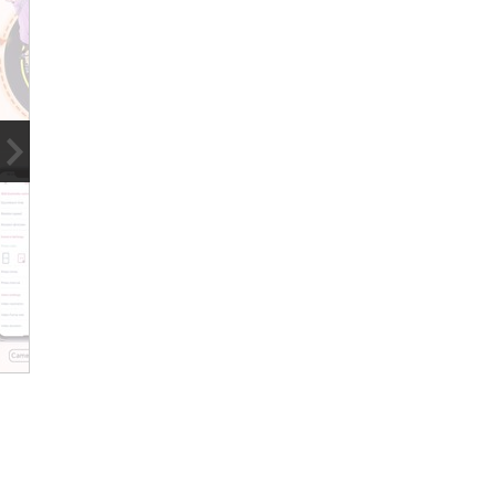
3
/
9