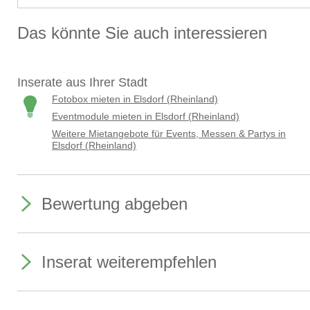
Gewicht: 63 kg
Version: 100 cm / 39,4 Zoll
Das könnte Sie auch interessieren
Belastung: ca. 400 kg 4-5 Personen
(899b)
Mietpark Elsdorf
–
Clemens & Partner
Daimlerstrasse 4
Inserate aus Ihrer Stadt
50189 Elsdorf Gewerbegebiet
an der A 61 Ausfahrt 18 zwischen Köln und Aachen
Fotobox mieten in Elsdorf (Rheinland)
Telefon: 02274 – 4136
Geschäftszeiten:
Eventmodule mieten in Elsdorf (Rheinland)
Mo., Di., Mi., Fr. von 09.00 – 18.00 Uhr
Weitere Mietangebote für Events, Messen & Partys in
sowie Sa. von 09.00 – 15.00 Uhr
Elsdorf (Rheinland)
Donnerstags geschlossen
Bewertung abgeben
Inserat weiterempfehlen