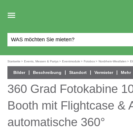
Toggle
navigation
Startseite
>
Events, Messen & Partys
>
Eventmodule
>
Fotobox
>
Nordrhein-Westfalen
>
El
Bilder
Beschreibung
Standort
Vermieter
Mehr
360 Grad Fotokabine 10
Booth mit Flightcase &
automatische 360°