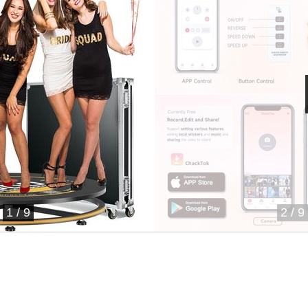
1
/
9
2
/
9