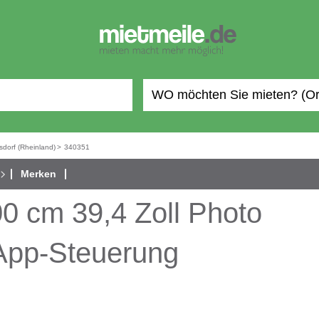
sdorf (Rheinland)
>
340351
Merken
0 cm 39,4 Zoll Photo
 App-Steuerung