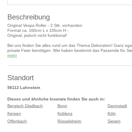
Beschreibung
Original Vespa Roller - 2 Stk. vorhanden
Format ca. 160cm L x 105cm H -
Original, jedoch nicht funktional!
Bei uns finden Sie alles rund um das Thema Dekoration! Ganz egal
private Feier benötigen. Wie haben bestimmt das Passende für S
Mittelalter), unterschiedliche Länder (China, Frankreich, Hawaii)
mehr
und vieles mehr ab. So haben Sie die Möglichkeit ganz einfac
zu mieten.
Bei Fragen zu Preisen und Konditionen können Sie uns gerne kont
Standort
56112
Lahnstein
Dieses und ähnliche Inserate finden Sie auch in:
Bergisch Gladbach
Bonn
Darmstadt
Kerpen
Koblenz
Köln
Offenbach
Rüsselsheim
Siegen