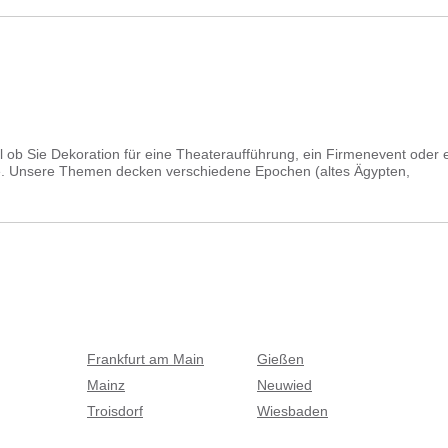
 ob Sie Dekoration für eine Theateraufführung, ein Firmenevent oder 
ie. Unsere Themen decken verschiedene Epochen (altes Ägypten,
, Feierlichkeiten wie Weihnachten und Hochzeit, Märchen, Unterwasserwe
h zu einem bestimmten Thema zusammenhängende Dekorationsgegenstä
aktieren!
Frankfurt am Main
Gießen
Mainz
Neuwied
Troisdorf
Wiesbaden