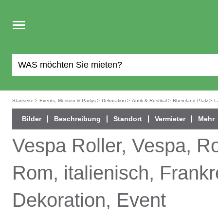
Toggle
navigation
Startseite
>
Events, Messen & Partys
>
Dekoration
>
Antik & Rustikal
>
Rheinland-Pfalz
>
L
Bilder
Beschreibung
Standort
Vermieter
Mehr
Vespa Roller, Vespa, Roll
Rom, italienisch, Frankr
Dekoration, Event