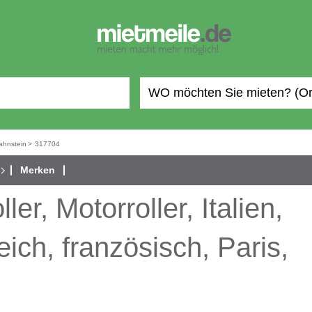
ahnstein
>
317704
Merken
er, Motorroller, Italien,
eich, französisch, Paris,