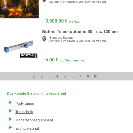
Lieferung im Umkreis von 100 km möglich
3.500,00
€
pro Tag
Bühne Teleskopbeine 80 - ca. 130 cm
Standort:
Ratingen
Lieferung im Umkreis von 100 km möglich
5,00
€
pro Wochenende
1
2
3
4
5
6
7
8
Das könnte Sie auch interessieren!
Partyräume
Tontechnik
Moderationsequipment
Eventpersonal