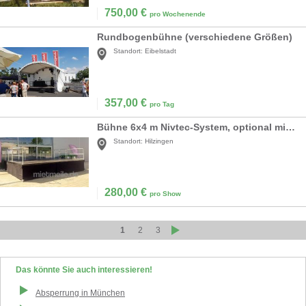
750,00
€
pro Wochenende
Rundbogenbühne (verschiedene Größen)
Standort:
Eibelstadt
357,00
€
pro Tag
Bühne 6x4 m Nivtec-System, optional mit Geländern
Standort:
Hilzingen
280,00
€
pro Show
1
2
3
Das könnte Sie auch interessieren!
Absperrung
in
München