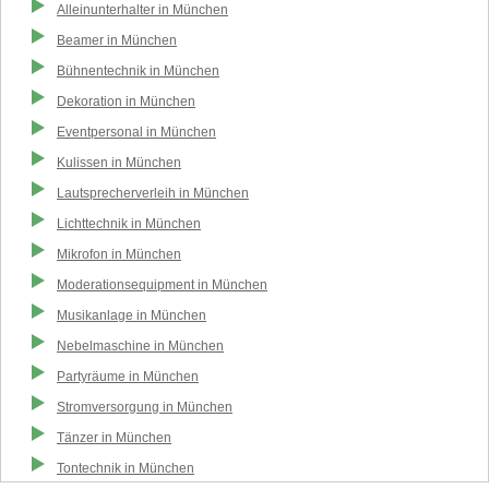
Alleinunterhalter
in
München
Beamer
in
München
Bühnentechnik
in
München
Dekoration
in
München
Eventpersonal
in
München
Kulissen
in
München
Lautsprecherverleih
in
München
Lichttechnik
in
München
Mikrofon
in
München
Moderationsequipment
in
München
Musikanlage
in
München
Nebelmaschine
in
München
Partyräume
in
München
Stromversorgung
in
München
Tänzer
in
München
Tontechnik
in
München