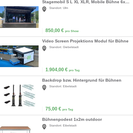
Stagemobil S L XL XLR, Mobile Bühne 6x4m 6,3x6,8m 8x6m, Trailerbühne, Smartstage, Eventbühne
Standort:
Ulm
850,00
€
pro Show
Video Screen Projektions Modul für Bühne
Standort:
Giebelstadt
1.904,00
€
pro Tag
Backdrop bzw. Hintergrund für Bühnen
Standort:
Eibelstadt
75,00
€
pro Tag
Bühnenpodest 1x2m outdoor
Standort:
Eibelstadt