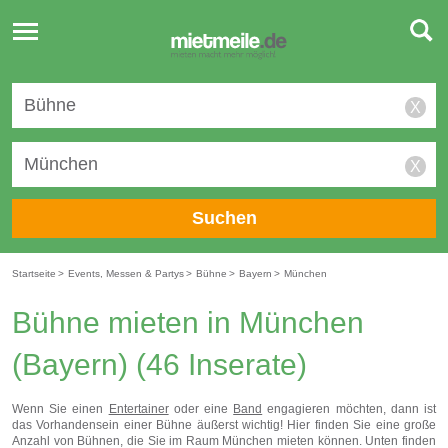
Toggle
navigation
X
X
Suchen
Startseite
>
Events, Messen & Partys
>
Bühne
>
Bayern
>
München
Bühne mieten in München
(Bayern)
(46 Inserate)
Wenn Sie einen
Entertainer
oder eine
Band
engagieren möchten, dann ist
das Vorhandensein einer Bühne äußerst wichtig! Hier finden Sie eine große
Anzahl von Bühnen, die Sie im Raum München mieten können. Unten finden