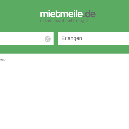
X
angen