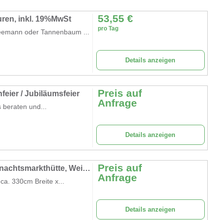
53,55
€
ren, inkl. 19%MwSt
pro Tag
eemann oder Tannenbaum ...
Details anzeigen
Preis auf
feier / Jubiläumsfeier
Anfrage
 beraten und...
Details anzeigen
Preis auf
Verkaufshütten, Hütte, Verkaufsstand, Weihnachtsmarkthütte, Weihnachten, Winter, Kulisse, Weihnachtsdorf
Anfrage
a. 330cm Breite x...
Details anzeigen