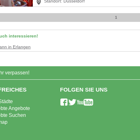
Standort:
Düsseldorf
1
uch interessieren!
ann
in
Erlangen
r verpassen!
FREICHES
FOLGEN SIE UNS
Städte
ebte Angebote
ebte Suchen
map