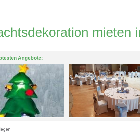
chtsdekoration mieten i
btesten Angebote:
legen