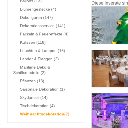
Ballons
(13)
Diese Inserate si
Blumengestecke
(4)
Dekofiguren
(147)
Dekorationsservice
(141)
Fackeln & Feuereffekte
(4)
Kulissen
(118)
Leuchten & Lampen
(16)
Länder & Flaggen
(2)
Maritime Deko &
Schiffsmodelle
(2)
Pflanzen
(13)
Saisonale Dekoration
(1)
Skydancer
(14)
Tischdekoration
(4)
Weihnachtsdekoration
(7)