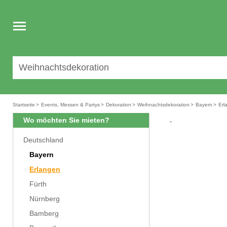
Toggle
navigation
Startseite
>
Events, Messen & Partys
>
Dekoration
>
Weihnachtsdekoration
>
Bayern
>
Erl
Wo möchten Sie mieten?
Deutschland
Bayern
Erlangen
Fürth
Nürnberg
Bamberg