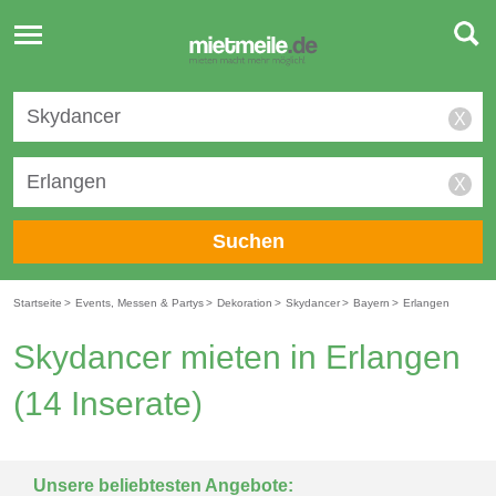
Toggle
navigation
X
X
Suchen
Startseite
>
Events, Messen & Partys
>
Dekoration
>
Skydancer
>
Bayern
>
Erlangen
Skydancer mieten in Erlangen
(14 Inserate)
Unsere beliebtesten Angebote: