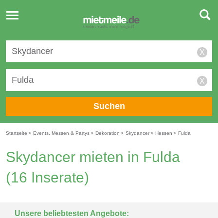
Toggle
navigation
X
X
Suchen
Startseite
>
Events, Messen & Partys
>
Dekoration
>
Skydancer
>
Hessen
>
Fulda
Skydancer mieten in Fulda
(16 Inserate)
Unsere beliebtesten Angebote: