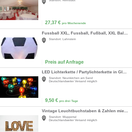
Standort:
Reinstädt
27,37
€
pro Wochenende
Fussball XXL, Fussball, Fußball, XXL Ball, Sport, Dekoration, Event, Messe, Party, Veranstaltung, leihen, mieten
Standort:
Lahnstein
Preis auf Anfrage
LED Lichterkette / Partylichterkette in Glühlampenoptik
Standort:
Neunkirchen am Sand
Deutschlandweiter Versand möglich
9,50
€
pro drei Tage
Vintage Leuchtbuchstaben & Zahlen mieten – 70 cm & XXL (150 cm) – Das Highlight
Standort:
Wuppertal
Deutschlandweiter Versand möglich