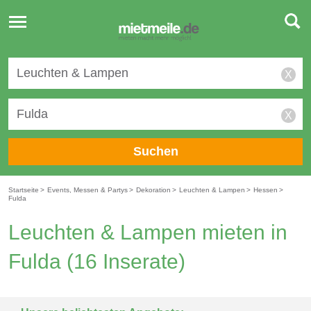
Toggle
navigation
X
X
Suchen
Startseite
>
Events, Messen & Partys
>
Dekoration
>
Leuchten & Lampen
>
Hessen
>
Fulda
Leuchten & Lampen mieten in
Fulda
(16 Inserate)