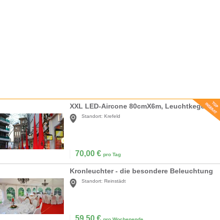
XXL LED-Aircone 80cmX6m, Leuchtkegel, Aircones, Lichtkegel, Lichtobjekt
Standort:
Krefeld
70,00
€
pro Tag
Kronleuchter - die besondere Beleuchtung
Standort:
Reinstädt
59,50
€
pro Wochenende