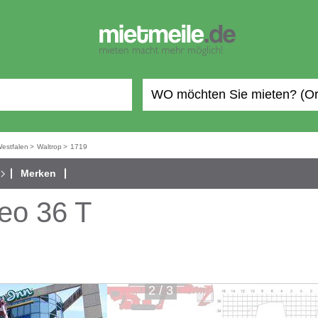
Westfalen
>
Waltrop
>
1719
Merken
eo 36 T
2
/
3