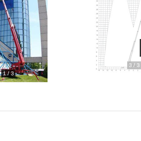
3
/
3
1
/
3