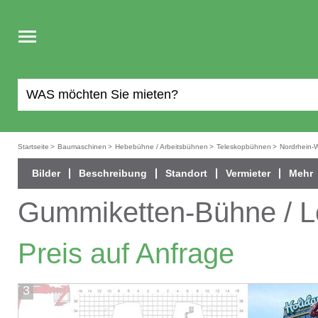
Toggle
navigation
Startseite
>
Baumaschinen
>
Hebebühne / Arbeitsbühnen
>
Teleskopbühnen
>
Nordrhein-
Bilder
Beschreibung
Standort
Vermieter
Mehr
Gummiketten-Bühne / L
Preis auf Anfrage
2
/
3