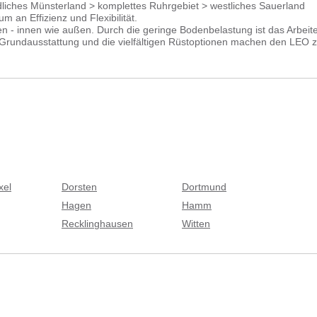
s Münsterland > komplettes Ruhrgebiet > westliches Sauerland
 an Effizienz und Flexibilität.
en - innen wie außen. Durch die geringe Bodenbelastung ist das Arbeit
 Grundausstattung und die vielfältigen Rüstoptionen machen den LEO 
 Bodenbelägen möglich macht.
xel
Dorsten
Dortmund
Hagen
Hamm
Recklinghausen
Witten