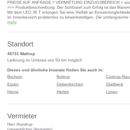
PREISE AUF ANFRAGE !! VERMIETUNG EINZUGSBEREICH > südliche
>>> Produktbeschreibung: Der Schlüssel zum Erfolg ist das Maximum
Mit dem LEO 36 T erlangen Sie eine Vielfalt an Einsatzmöglichkeit
im Innenbereich problemlos zu bewerkstelligen. Die umfangreiche
einer Maschine, die das Arbeiten auf fast allen Untergründen und
mehr
>>> Technische Daten:
Arbeitshöhe max. 35,50 m
Plattformhöhe max. 33,70 m
Breite 1,58 m
Standort
Länge 8,10 m
Tragfähigkeit max. 200 kg
45731
Waltrop
Drehbereich 450°
Lieferung im Umkreis von 50 km möglich
Das Bild kann vom Produkt abweichen.
Dieses und ähnliche Inserate finden Sie auch in:
Bochum
Bottrop
Castrop-Rau
Essen
Gelsenkirchen
Gladbeck
Herne
Herten
Lünen
Vermieter
Herr Hundrup
(
gewerblicher Vermieter
)