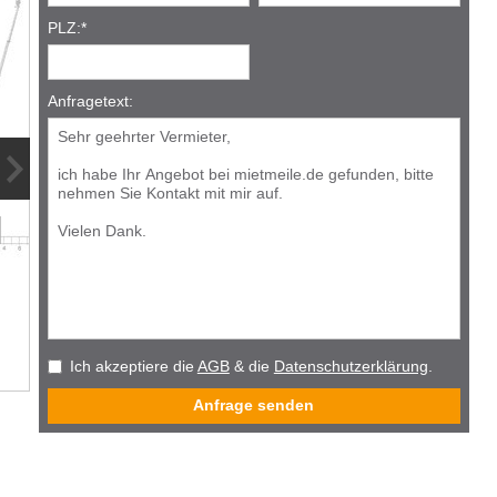
PLZ:
*
Anfragetext:
1
/
3
Ich akzeptiere die
AGB
& die
Datenschutzerklärung
.