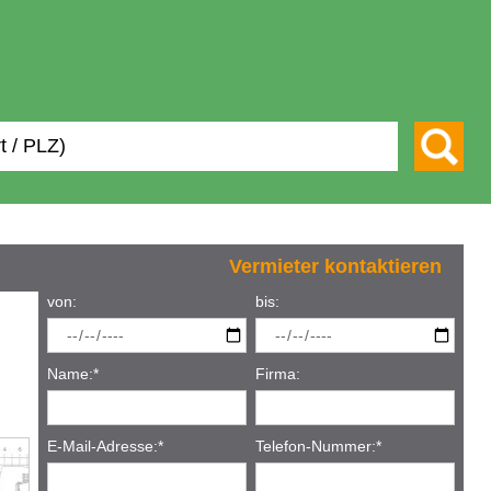
Vermieter kontaktieren
von:
bis:
Name:
*
Firma:
2
/
3
E-Mail-Adresse:
*
Telefon-Nummer:
*