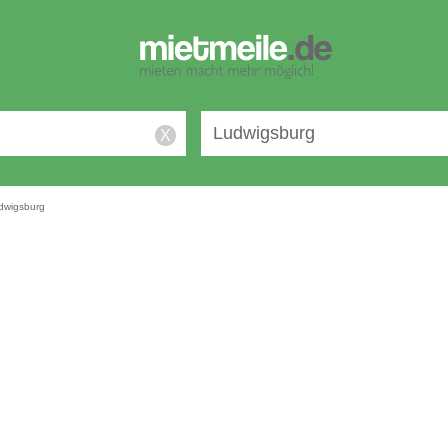
X
dwigsburg