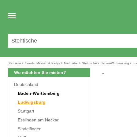
Toggle
navigation
Startseite
>
Events, Messen & Partys
>
Mietmöbel
>
Stehtische
>
Baden-Württemberg
>
Lu
Wo möchten Sie mieten?
Deutschland
Baden-Württemberg
Ludwigsburg
Stuttgart
Esslingen am Neckar
Sindelfingen