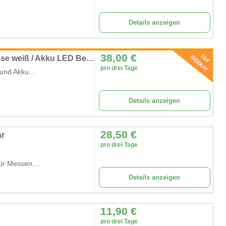
Details anzeigen
38,00
€
Stehtisch beleuchtet Ø 80cm mit Stretchhusse weiß / Akku LED Beleuchtung / Klappbar
pro drei Tage
und Akku...
Details anzeigen
28,50
€
ar
pro drei Tage
ür Messen,...
Details anzeigen
11,90
€
pro drei Tage