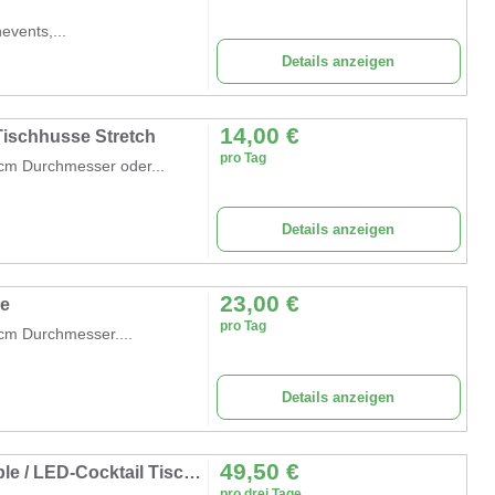
events,...
Details anzeigen
14,00
€
 Tischhusse Stretch
pro Tag
0 cm Durchmesser oder...
Details anzeigen
23,00
€
pe
pro Tag
 cm Durchmesser....
Details anzeigen
49,50
€
LED Bar Tisch / Loungemöbel / LED Bar Table / LED-Cocktail Tisch / Akku LED
pro drei Tage