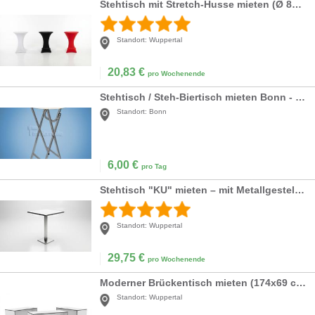
Stehtisch mit Stretch-Husse mieten (Ø 80 cm) – Weiß, Schwarz oder Rot inkl. Reinigung
Standort:
Wuppertal
20,83
€
pro Wochenende
Stehtisch / Steh-Biertisch mieten Bonn - Köln
Standort:
Bonn
6,00
€
pro Tag
Stehtisch "KU" mieten – mit Metallgestell – Weiß oder Holzbohlen-Optik
Standort:
Wuppertal
29,75
€
pro Wochenende
Moderner Brückentisch mieten (174x69 cm) – Weißer Hochtisch für Messen & Bankette
Standort:
Wuppertal