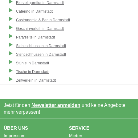
Bierzeltgarnitur
in
Darmstadt
Catering
in
Darmstadt
Gastronomie & Bar
in
Darmstadt
Geschirrverleih
in
Darmstadt
Partyzelte
in
Darmstadt
Stehtischhussen
in
Darmstadt
Stehtischhussen
in
Darmstadt
Stühle
in
Darmstadt
Tische
in
Darmstadt
Zeltverleih
in
Darmstadt
Jetzt für den
Newsletter anmelden
und keine Angebote
mehr verpassen!
ÜBER UNS
SERVICE
Impressum
Mieten