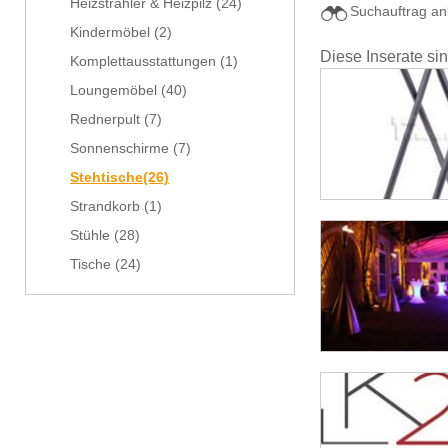
Heizstrahler & Heizpilz
(24)
Suchauftrag an
Kindermöbel
(2)
Diese Inserate si
Komplettausstattungen
(1)
Loungemöbel
(40)
Rednerpult
(7)
Sonnenschirme
(7)
Stehtische
(26)
Strandkorb
(1)
Stühle
(28)
Tische
(24)