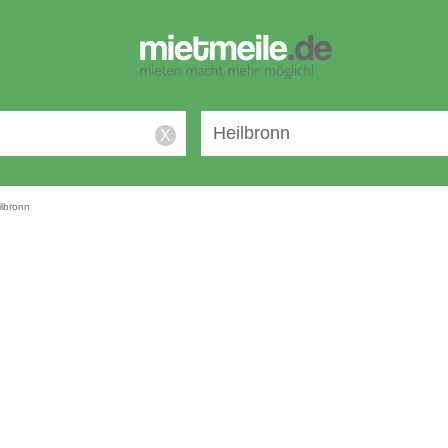
X
ilbronn