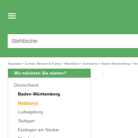
Toggle
navigation
Startseite
>
Events, Messen & Partys
>
Mietmöbel
>
Stehtische
>
Baden-Württemberg
>
He
Wo möchten Sie mieten?
Deutschland
Baden-Württemberg
Heilbronn
Ludwigsburg
Stuttgart
Esslingen am Neckar