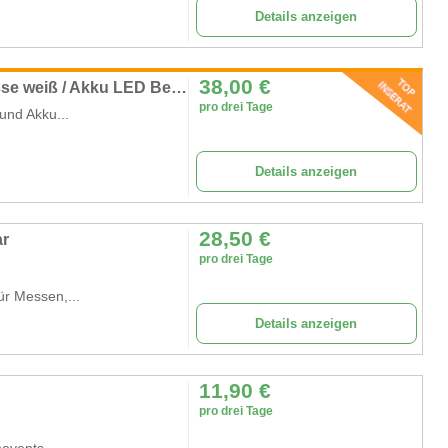
Details anzeigen
38,00
€
Stehtisch beleuchtet Ø 80cm mit Stretchhusse weiß / Akku LED Beleuchtung / Klappbar
pro drei Tage
und Akku...
Details anzeigen
28,50
€
ar
pro drei Tage
ür Messen,...
Details anzeigen
11,90
€
pro drei Tage
events,...