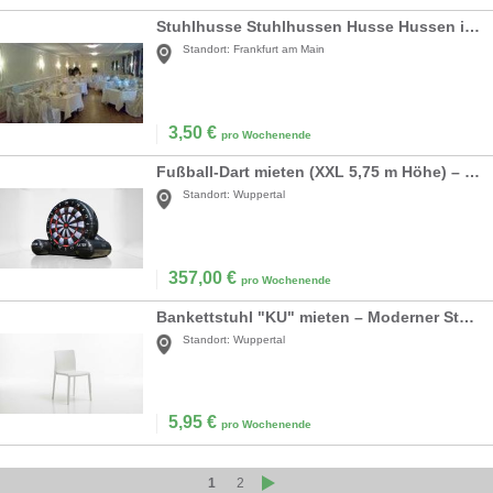
Stuhlhusse Stuhlhussen Husse Hussen inkl. Schleife
Standort:
Frankfurt am Main
3,50
€
pro Wochenende
Fußball-Dart mieten (XXL 5,75 m Höhe) – Riesige aufblasbare Dartscheibe
Standort:
Wuppertal
357,00
€
pro Wochenende
Bankettstuhl "KU" mieten – Moderner Stuhl (Weiß) für Industrie-Events & Hochzeiten
Standort:
Wuppertal
5,95
€
pro Wochenende
1
2