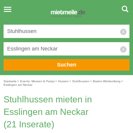
Toggle
navigation
X
X
Suchen
Startseite
>
Events, Messen & Partys
>
Hussen
>
Stuhlhussen
>
Baden-Württemberg
>
Esslingen am Neckar
Stuhlhussen mieten in
Esslingen am Neckar
(21 Inserate)