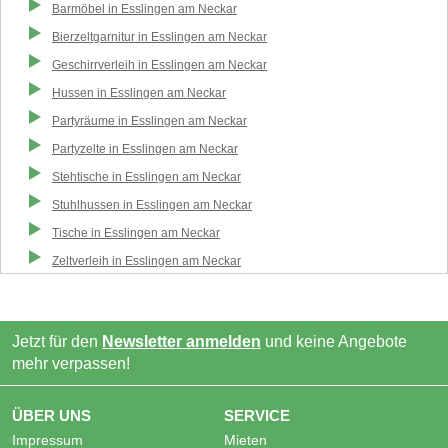
Barmöbel
in
Esslingen am Neckar
Bierzeltgarnitur
in
Esslingen am Neckar
Geschirrverleih
in
Esslingen am Neckar
Hussen
in
Esslingen am Neckar
Partyräume
in
Esslingen am Neckar
Partyzelte
in
Esslingen am Neckar
Stehtische
in
Esslingen am Neckar
Stuhlhussen
in
Esslingen am Neckar
Tische
in
Esslingen am Neckar
Zeltverleih
in
Esslingen am Neckar
Jetzt für den
Newsletter anmelden
und keine Angebote
mehr verpassen!
ÜBER UNS
SERVICE
Impressum
Mieten