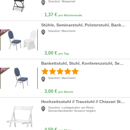
Standort:
Wuppertal
1,37
€
pro Wochenende
Stühle, Seminarstuhl, Polsterstuhl, Bankettstuhl,
Standort:
Mannheim
3,00
€
pro Tag
Bankettstuhl, Stuhl, Konferenzstuhl, Seminarstuhl
Standort:
Mannheim
3,00
€
pro Woche
Hochzeitsstuhl // Traustuhl // Chiavari Stuhl // Crossbackstuhl // weißer Klappstuhl // Holzstuhl // weißer Hochzeitsstuhl
Standort:
Ludwigshafen am Rhein
Deutschlandweiter Versand möglich
4,50
€