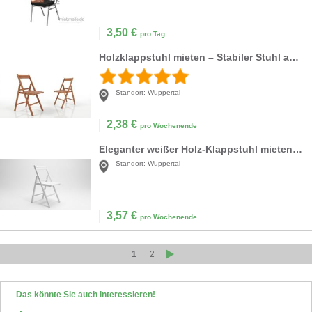
3,50
€
pro Tag
Holzklappstuhl mieten – Stabiler Stuhl aus Buchenholz für Events & Hochzeiten
Standort:
Wuppertal
2,38
€
pro Wochenende
Eleganter weißer Holz-Klappstuhl mieten – Praktischer Hochzeitsstuhl für Ihre Feier
Standort:
Wuppertal
3,57
€
pro Wochenende
1
2
Das könnte Sie auch interessieren!