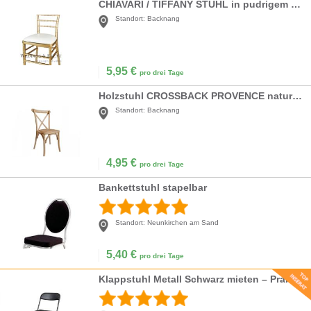
CHIAVARI / TIFFANY STUHL in pudrigem gold inkl. Sitzkissen
Standort:
Backnang
5,95
€
pro drei Tage
Holzstuhl CROSSBACK PROVENCE naturbraun mit Rattan Sitzfläche | weds4rent
Standort:
Backnang
4,95
€
pro drei Tage
Bankettstuhl stapelbar
Standort:
Neunkirchen am Sand
5,40
€
pro drei Tage
Klappstuhl Metall Schwarz mieten – Praktische Reihenbestuhlung für Events