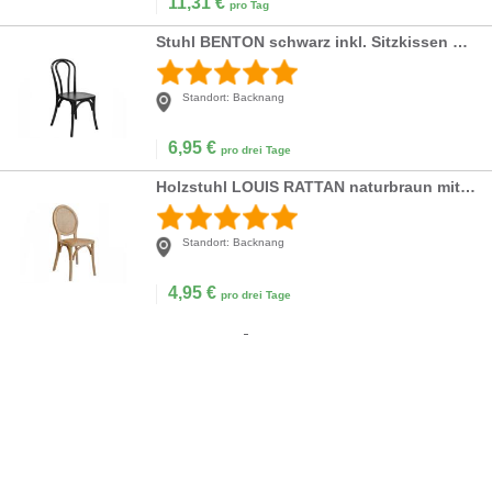
11,31
€
pro Tag
Stuhl BENTON schwarz inkl. Sitzkissen weds4rent
Standort:
Backnang
6,95
€
pro drei Tage
Holzstuhl LOUIS RATTAN naturbraun mit Rattan Sitzfläche mieten | weds4rent
Standort:
Backnang
4,95
€
pro drei Tage