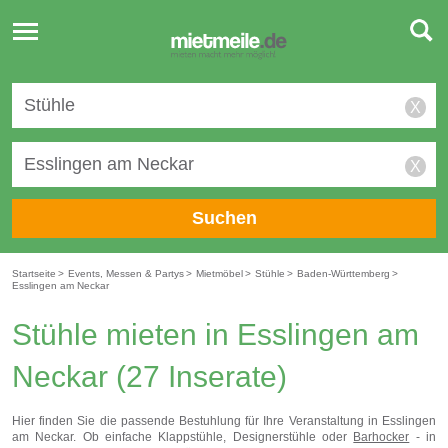
Toggle
navigation
X
X
Suchen
Startseite
>
Events, Messen & Partys
>
Mietmöbel
>
Stühle
>
Baden-Württemberg
>
Esslingen am Neckar
Stühle mieten in Esslingen am
Neckar
(27 Inserate)
Hier finden Sie die passende Bestuhlung für Ihre Veranstaltung in Esslingen
am Neckar. Ob einfache Klappstühle, Designerstühle oder
Barhocker
- in