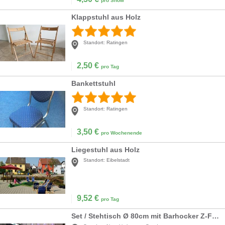
pro Show
Klappstuhl aus Holz
Standort:
Ratingen
2,50
€
pro Tag
Bankettstuhl
Standort:
Ratingen
3,50
€
pro Wochenende
Liegestuhl aus Holz
Standort:
Eibelstadt
9,52
€
pro Tag
Set / Stehtisch Ø 80cm mit Barhocker Z-Form