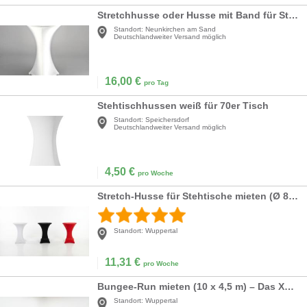
Stretchhusse oder Husse mit Band für Stehtische mit Ø=70-80cm, weiß schwarz und viele andere Farben
Standort:
Neunkirchen am Sand
Deutschlandweiter Versand möglich
16,00
€
pro Tag
Stehtischhussen weiß für 70er Tisch
Standort:
Speichersdorf
Deutschlandweiter Versand möglich
4,50
€
pro Woche
Stretch-Husse für Stehtische mieten (Ø 80 cm) – Weiß, Schwarz oder Rot inkl. Reinigung
Standort:
Wuppertal
11,31
€
pro Woche
Bungee-Run mieten (10 x 4,5 m) – Das XXL Action-Modul für Ihr Event
Standort:
Wuppertal