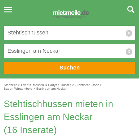
Toggle
navigation
X
X
Suchen
Startseite
>
Events, Messen & Partys
>
Hussen
>
Stehtischhussen
>
Baden-Württemberg
>
Esslingen am Neckar
Stehtischhussen mieten in
Esslingen am Neckar
(16 Inserate)