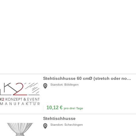
Stehtischhusse 60 cmØ (stretch oder normal)
Standort:
Böblingen
10,12
€
pro drei Tage
Stehtischhusse
Standort:
Schechingen