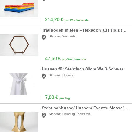
214,20
€
pro Wochenende
Traubogen mieten – Hexagon aus Holz (XXL 220x250 cm) – Boho & Vintage Hochzeit
Standort:
Wuppertal
47,60
€
pro Wochenende
Hussen für Stehtisch 80cm Weiß/Schwarz/Rot
Standort:
Chemnitz
7,00
€
pro Tag
Stehtischhusse/ Hussen/ Events/ Messe/ Party/ gold/ weiss/ zweifarbig
Standort:
Hamburg Bahrenfeld