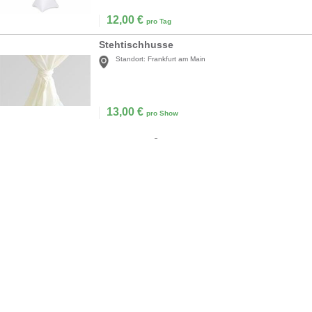
12,00
€
pro Tag
Stehtischhusse
Standort:
Frankfurt am Main
13,00
€
pro Show