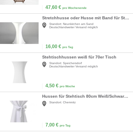
47,60
€
pro Wochenende
Stretchhusse oder Husse mit Band für Stehtische mit Ø=70-80cm, weiß schwarz und viele andere Farben
Standort:
Neunkirchen am Sand
Deutschlandweiter Versand möglich
16,00
€
pro Tag
Stehtischhussen weiß für 70er Tisch
Standort:
Speichersdorf
Deutschlandweiter Versand möglich
4,50
€
pro Woche
Hussen für Stehtisch 80cm Weiß/Schwarz/Rot
Standort:
Chemnitz
7,00
€
pro Tag