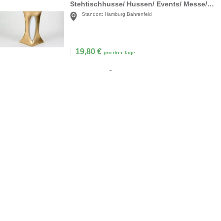
Stehtischhusse/ Hussen/ Events/ Messe/ Party/ gold/ weiss/ zweifarbig
Standort:
Hamburg Bahrenfeld
19,80
€
pro drei Tage