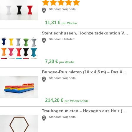
Standort:
Wuppertal
11,31
€
pro Woche
Stehtischhussen, Hochzeitsdekoration VERLEIH Stretch Stehtischbezug Mieten Hochzeit
Standort:
Ostfildern
7,30
€
pro Woche
Bungee-Run mieten (10 x 4,5 m) – Das XXL Action-Modul für Ihr Event
Standort:
Wuppertal
214,20
€
pro Wochenende
Traubogen mieten – Hexagon aus Holz (XXL 220x250 cm) – Boho & Vintage Hochzeit
Standort:
Wuppertal