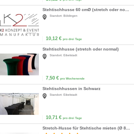
Stehtischhusse 60 cmØ (stretch oder normal)
Standort:
Böblingen
10,12
€
pro drei Tage
Stehtischhusse (stretch oder normal)
Standort:
Eibelstadt
7,50
€
pro Wochenende
Stehtischhussen in Schwarz
Standort:
Eibelstadt
10,71
€
pro drei Tage
Stretch-Husse für Stehtische mieten (Ø 80 cm) – Weiß, Schwarz oder Rot inkl. Reinigung