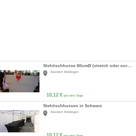
Stehtischhusse 80cmØ (stretch oder normal)
Standort:
Böblingen
10,12
€
pro drei Tage
Stehtischhussen in Schwarz
Standort:
Böblingen
10,12
€
pro drei Tage