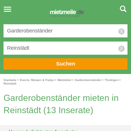
Toggle
navigation
X
X
Suchen
Startseite
>
Events, Messen & Partys
>
Mietmöbel
>
Garderobenständer
>
Thüringen
>
Reinstädt
Garderobenständer mieten in
Reinstädt
(13 Inserate)