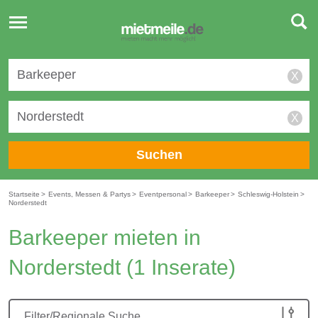
Toggle
navigation
X
X
Suchen
Startseite
>
Events, Messen & Partys
>
Eventpersonal
>
Barkeeper
>
Schleswig-Holstein
>
Norderstedt
Barkeeper mieten in
Norderstedt
(1 Inserate)
Filter/Regionale Suche