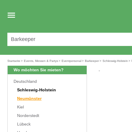
Toggle
navigation
Startseite
>
Events, Messen & Partys
>
Eventpersonal
>
Barkeeper
>
Schleswig-Holstein
>
Wo möchten Sie mieten?
Deutschland
Schleswig-Holstein
Neumünster
Kiel
Norderstedt
Lübeck