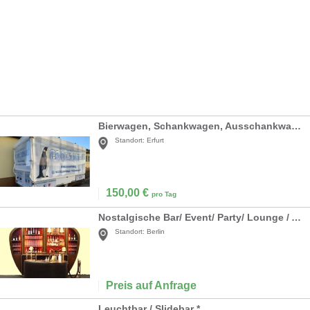
Bierwagen, Schankwagen, Ausschankwagen mit Kühlzelle MIETEN
Standort:
Erfurt
150,00
€
pro Tag
Nostalgische Bar/ Event/ Party/ Lounge / Ambiente
Standort:
Berlin
Preis auf Anfrage
Leuchtbar / Slidebar *