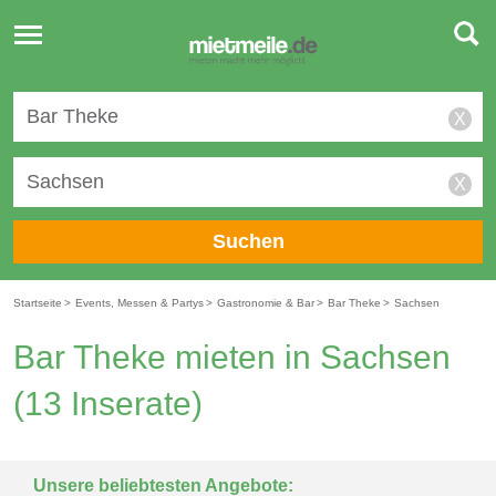
Toggle
navigation
X
X
Suchen
Startseite
>
Events, Messen & Partys
>
Gastronomie & Bar
>
Bar Theke
>
Sachsen
Bar Theke mieten in Sachsen
(13 Inserate)
Unsere beliebtesten Angebote: