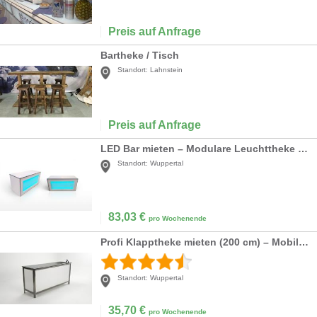
Preis auf Anfrage
Bartheke / Tisch
Standort:
Lahnstein
Preis auf Anfrage
LED Bar mieten – Modulare Leuchttheke mit Farbwechsel & Fernbedienung
Standort:
Wuppertal
83,03
€
pro Wochenende
Profi Klapptheke mieten (200 cm) – Mobile Naßtheke aus Edelstahl für Events
Standort:
Wuppertal
35,70
€
pro Wochenende