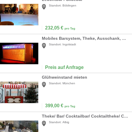
Standort:
Böblingen
232,05
€
pro Tag
Mobiles Barsystem, Theke, Ausschank, Bar
Standort:
Ingolstadt
Preis auf Anfrage
Glühweinstand mieten
Standort:
München
399,00
€
pro Tag
Theke/ Bar/ Cocktailbar/ Cocktailtheke/ Cocktail/ Gastronomie/ Event/ Messe/ Party
Standort:
Albig