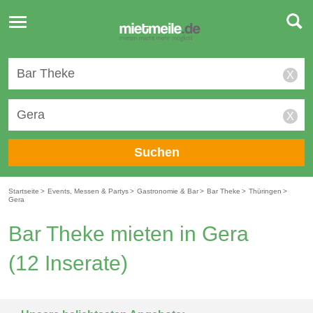
Toggle
navigation
X
X
Suchen
Startseite
>
Events, Messen & Partys
>
Gastronomie & Bar
>
Bar Theke
>
Thüringen
>
Gera
Bar Theke mieten in Gera
(12 Inserate)