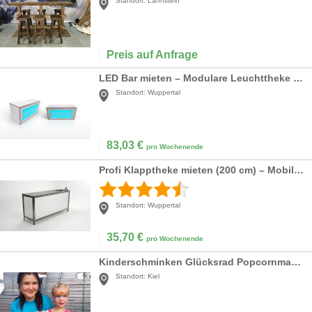
Standort:
Lahnstein
Preis auf Anfrage
LED Bar mieten – Modulare Leuchttheke mit Farbwechsel & Fernbedienung
Standort:
Wuppertal
83,03
€
pro Wochenende
Profi Klapptheke mieten (200 cm) – Mobile Naßtheke aus Edelstahl für Events
Standort:
Wuppertal
35,70
€
pro Wochenende
Kinderschminken Glücksrad Popcornmaschine Hüpfburgen Kinderanimation aus Kiel
Standort:
Kiel