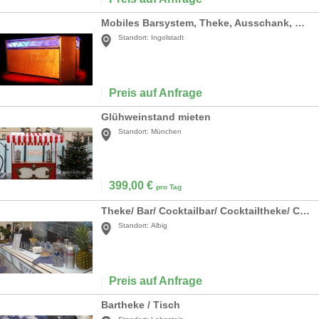
Mobiles Barsystem, Theke, Ausschank, Bar
Standort:
Ingolstadt
Preis auf Anfrage
Glühweinstand mieten
Standort:
München
399,00
€
pro Tag
Theke/ Bar/ Cocktailbar/ Cocktailtheke/ Cocktail/ Gastronomie/ Event/ Messe/ Party
Standort:
Albig
Preis auf Anfrage
Bartheke / Tisch