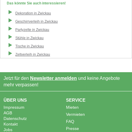
Das könnte Sie auch interessieren!
Dekoration
in
Zwickau
Geschirrverleih
in
Zwickau
Partyzelte
in
Zwickau
Stühle
in
Zwickau
Tische
in
Zwickau
Zeltverleih
in
Zwickau
Jetzt für den
Newsletter anmelden
und keine Angebote
mehr verpassen!
ÜBER UNS
SERVICE
Impressum
Mieten
AGB
Vermieten
Datenschutz
FAQ
Kontakt
Presse
Jobs