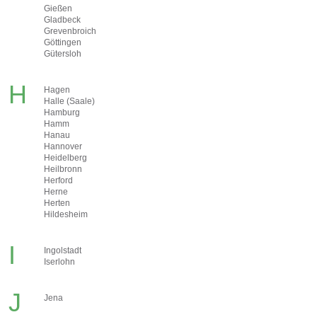
Gießen
Gladbeck
Grevenbroich
Göttingen
Gütersloh
H
Hagen
Halle (Saale)
Hamburg
Hamm
Hanau
Hannover
Heidelberg
Heilbronn
Herford
Herne
Herten
Hildesheim
I
Ingolstadt
Iserlohn
J
Jena