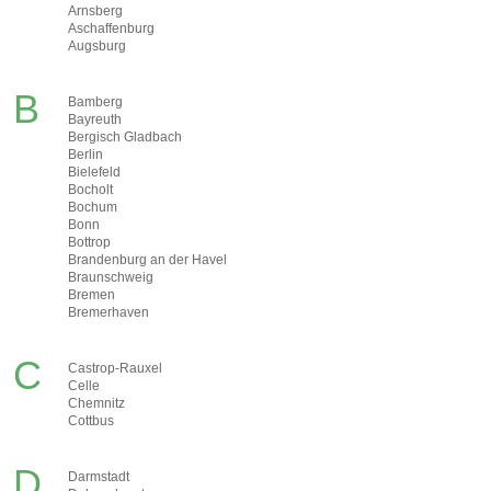
Arnsberg
Aschaffenburg
Augsburg
B
Bamberg
Bayreuth
Bergisch Gladbach
Berlin
Bielefeld
Bocholt
Bochum
Bonn
Bottrop
Brandenburg an der Havel
Braunschweig
Bremen
Bremerhaven
C
Castrop-Rauxel
Celle
Chemnitz
Cottbus
D
Darmstadt