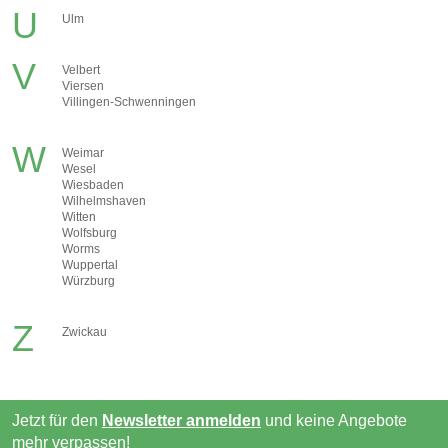
U
Ulm
V
Velbert
Viersen
Villingen-Schwenningen
W
Weimar
Wesel
Wiesbaden
Wilhelmshaven
Witten
Wolfsburg
Worms
Wuppertal
Würzburg
Z
Zwickau
Jetzt für den
Newsletter anmelden
und keine Angebote
mehr verpassen!