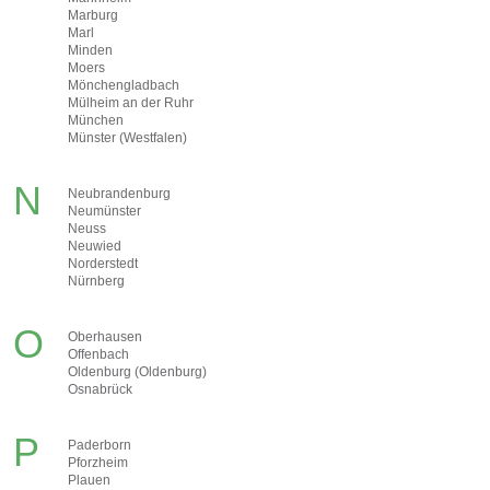
Marburg
Marl
Minden
Moers
Mönchengladbach
Mülheim an der Ruhr
München
Münster (Westfalen)
N
Neubrandenburg
Neumünster
Neuss
Neuwied
Norderstedt
Nürnberg
O
Oberhausen
Offenbach
Oldenburg (Oldenburg)
Osnabrück
P
Paderborn
Pforzheim
Plauen