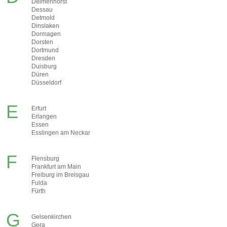
Delmenhorst
Dessau
Detmold
Dinslaken
Dormagen
Dorsten
Dortmund
Dresden
Duisburg
Düren
Düsseldorf
E
Erfurt
Erlangen
Essen
Esslingen am Neckar
F
Flensburg
Frankfurt am Main
Freiburg im Breisgau
Fulda
Fürth
G
Gelsenkirchen
Gera