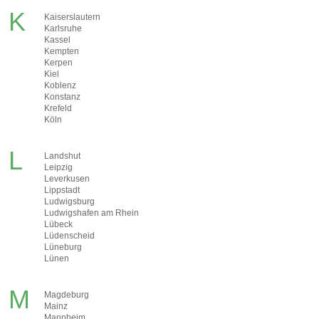
K
Kaiserslautern
Karlsruhe
Kassel
Kempten
Kerpen
Kiel
Koblenz
Konstanz
Krefeld
Köln
L
Landshut
Leipzig
Leverkusen
Lippstadt
Ludwigsburg
Ludwigshafen am Rhein
Lübeck
Lüdenscheid
Lüneburg
Lünen
M
Magdeburg
Mainz
Mannheim