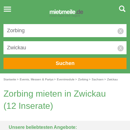
Toggle
navigation
X
X
Suchen
Startseite
>
Events, Messen & Partys
>
Eventmodule
>
Zorbing
>
Sachsen
>
Zwickau
Zorbing mieten in Zwickau
(12 Inserate)
Unsere beliebtesten Angebote: