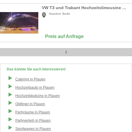
VW T3 und Trabant Hochzeitslimousine Hochzeitsauto
Standort:
Berlin
Preis auf Anfrage
1
Das könnte Sie auch interessieren!
Catering
in
Plauen
Hochzeitsauto
in
Plauen
Hochzeitskutsche
in
Plauen
Oldtimer
in
Plauen
Partyräume
in
Plauen
Partyverleih
in
Plauen
Sportwagen
in
Plauen