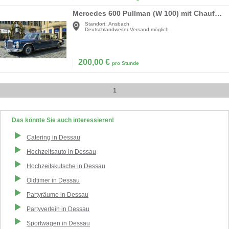
Mercedes 600 Pullman (W 100) mit Chauffeur
Standort:
Ansbach
Deutschlandweiter Versand möglich
200,00
€
pro Stunde
1
Das könnte Sie auch interessieren!
Catering
in
Dessau
Hochzeitsauto
in
Dessau
Hochzeitskutsche
in
Dessau
Oldtimer
in
Dessau
Partyräume
in
Dessau
Partyverleih
in
Dessau
Sportwagen
in
Dessau