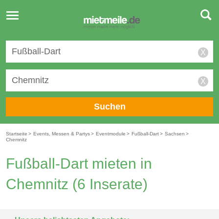
Toggle
navigation
X
X
Suchen
Startseite
>
Events, Messen & Partys
>
Eventmodule
>
Fußball-Dart
>
Sachsen
>
Chemnitz
Fußball-Dart mieten in
Chemnitz
(6 Inserate)