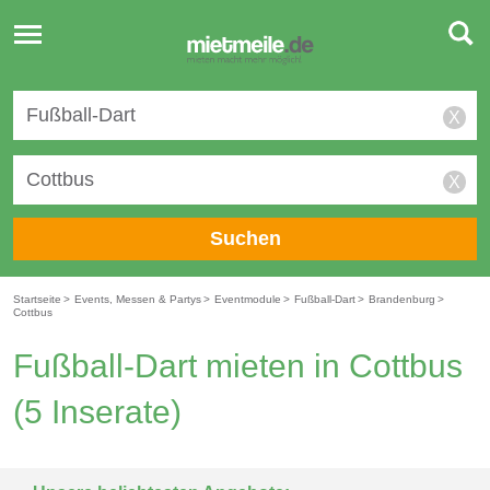
Toggle
navigation
X
X
Suchen
Startseite
>
Events, Messen & Partys
>
Eventmodule
>
Fußball-Dart
>
Brandenburg
>
Cottbus
Fußball-Dart mieten in Cottbus
(5 Inserate)