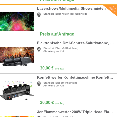
Lasershows/Multimedia-Shows mieten
Standort:
Buchholz in der Nordheide
Preis auf Anfrage
Elektronische Drei-Schuss-Salutkanone, Drahtlose Konfettikanone Hochzeitskonfettikanone elektrisch
Standort:
Elsdorf (Rheinland)
Abholung vor Ort
30,00
€
pro Tag
Konfettiwerfer Konfettimaschine Konfettikanone professionell ferngesteuert Schuss 6 - 12 m
Standort:
Elsdorf (Rheinland)
Abholung vor Ort
30,00
€
pro Tag
3er Flammenwerfer 200W Triple Head Flammenprojektor mit DMX512 Controller DJ Bühnenshow