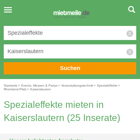
Toggle
navigation
X
X
Suchen
Startseite
>
Events, Messen & Partys
>
Veranstaltungstechnik
>
Spezialeffekte
>
Rheinland-Pfalz
>
Kaiserslautern
Spezialeffekte mieten in
Kaiserslautern
(25 Inserate)