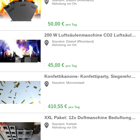
Standort:
Elsdorf (Rheinland)
Abholung vor Ort
50,00
€
pro Tag
200 W Luftsäulenmaschine CO2 Luftsäulenmaschine CO2-Jet-Maschine DMX-Konsolensteuerung Partyspaß
Standort:
Elsdorf (Rheinland)
Abholung vor Ort
45,00
€
pro Tag
Konfettikanone- Konfettiparty, Siegerehrung inkl. 19% MwSt.
Standort:
Münnerstadt
410,55
€
pro Tag
XXL Paket: 12x Duftmaschine Beduftung Grossraumbeduftung Hallenduft Zerstäuber
Standort:
Krefeld
Abholung vor Ort