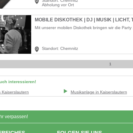
Standort:
Chemnitz
Abholung vor Ort
MOBILE DISKOTHEK | DJ | MUSIK | LICHT,
Mit unserer mobilen Diskothek bringen wir die Party 
Standort:
Chemnitz
1
uch interessieren!
n
Kaiserslautern
Musikanlage
in
Kaiserslautern
r verpassen!
FREICHES
FOLGEN SIE UNS