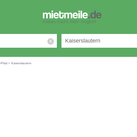
X
-Pfalz
>
Kaiserslautern