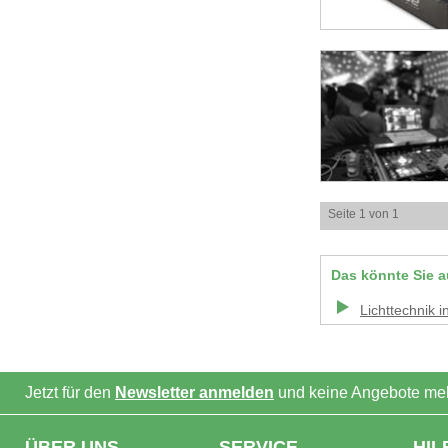
Seite 1 von 1
Das könnte Sie a
Lichttechnik
i
Jetzt für den
Newsletter anmelden
und keine Angebote meh
ÜBER UNS
SERVICE
HIL