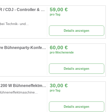
59,00
€
Mieten: Pioneer DJ Set / Equipment - XDJ RR / CDJ - Controller & Mischpult
pro Tag
ei Technik- und...
Details anzeigen
60,00
€
Konfetti-Werfer Konfettikanone 10 m tragbare Bühnenparty-Konfetti-Maschine Salutpistole Schnipsel
pro Wochenende
Details anzeigen
30,00
€
Flammenprojektor Flammeneffektmaschine 200 W Bühneneffektmaschine Flammenwerfer Feuermaschine DJ
pro Tag
ühneneffektmaschine...
Details anzeigen