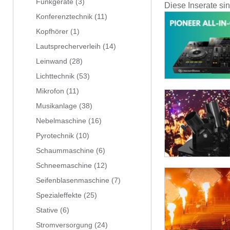
Funkgeräte
(3)
Diese Inserate si
Konferenztechnik
(11)
Kopfhörer
(1)
Lautsprecherverleih
(14)
Leinwand
(28)
Lichttechnik
(53)
Mikrofon
(11)
Musikanlage
(38)
Nebelmaschine
(16)
Pyrotechnik
(10)
Schaummaschine
(6)
Schneemaschine
(12)
Seifenblasenmaschine
(7)
Spezialeffekte
(25)
Stative
(6)
Stromversorgung
(24)