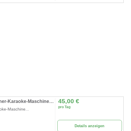
45,00
€
PA Anlage System 3-Wege-Außenlautsprecher-Karaoke-Maschine wiederaufladbares tragbares Bluetooth 5
pro Tag
oke-Maschine...
Details anzeigen