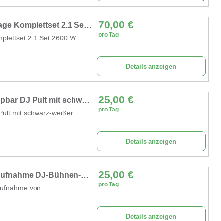
70,00
€
PA Soundsystem DJ-Box Set aktive PA-Anlage Komplettset 2.1 Set 2600 W DJ System
pro Tag
lettset 2.1 Set 2600 W...
Details anzeigen
25,00
€
DJ Pult Klappbarer DJ-Tisch mobil und klappbar DJ Pult mit schwarz-weißer Verzierung
pro Tag
ult mit schwarz-weißer...
Details anzeigen
25,00
€
Professioneller Mixer Mischpult 12 Kanäle Aufnahme DJ-Bühnen-Karaoke-DSP-Effektor mit USB Laufwerk
pro Tag
Aufnahme von...
Details anzeigen