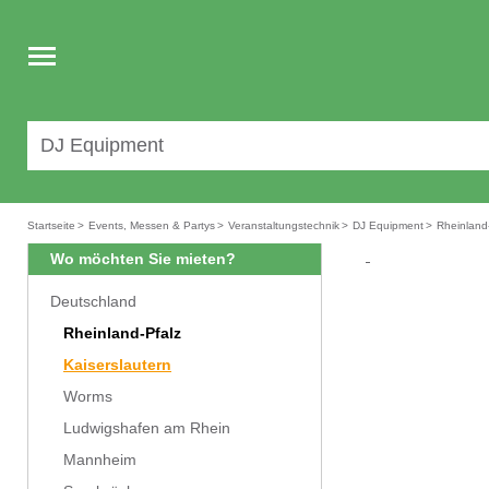
Toggle
navigation
Startseite
>
Events, Messen & Partys
>
Veranstaltungstechnik
>
DJ Equipment
>
Rheinland
Wo möchten Sie mieten?
Deutschland
Rheinland-Pfalz
Kaiserslautern
Worms
Ludwigshafen am Rhein
Mannheim