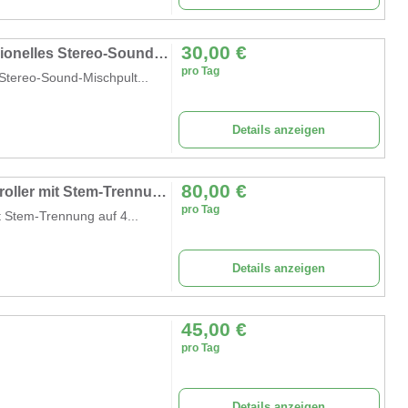
30,00
€
Studiomixer Live Mixer 12-Kanal DJ professionelles Stereo-Sound-Mischpult Bluetooth USB
pro Tag
 Stereo-Sound-Mischpult...
Details anzeigen
80,00
€
DJ Controller Prime 4+ Standalone-DJ-Controller mit Stem-Trennung auf 4 Decks WiFi-Streaming
pro Tag
t Stem-Trennung auf 4...
Details anzeigen
45,00
€
pro Tag
Details anzeigen