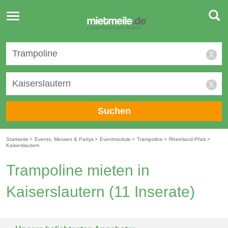
Toggle
navigation
X
X
Suchen
Startseite
>
Events, Messen & Partys
>
Eventmodule
>
Trampoline
>
Rheinland-Pfalz
>
Kaiserslautern
Trampoline mieten in
Kaiserslautern
(11 Inserate)