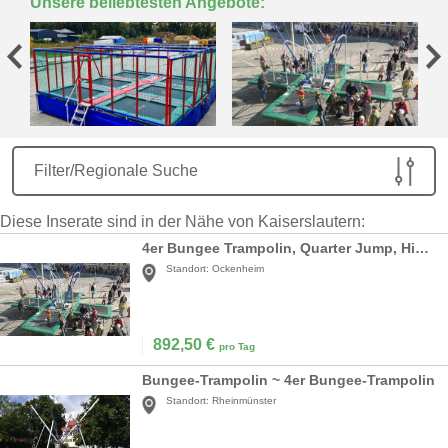
Unsere beliebtesten Angebote:
Filter/Regionale Suche
Diese Inserate sind in der Nähe von Kaiserslautern:
4er Bungee Trampolin, Quarter Jump, High Flyer mieten
Standort:
Ockenheim
892,50
€
pro Tag
Bungee-Trampolin ~ 4er Bungee-Trampolin
Standort:
Rheinmünster