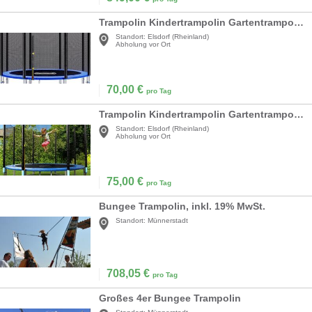
Trampolin Kindertrampolin Gartentrampolin Ø 305 cm TÜV SÜD GS zertifiziert Komplettset
Standort:
Elsdorf (Rheinland)
Abholung vor Ort
70,00
€
pro Tag
Trampolin Kindertrampolin Gartentrampolin Ø 366 cm Komplettset Sicherheitsnetz Leiter Randabdeckung
Standort:
Elsdorf (Rheinland)
Abholung vor Ort
75,00
€
pro Tag
Bungee Trampolin, inkl. 19% MwSt.
Standort:
Münnerstadt
708,05
€
pro Tag
Großes 4er Bungee Trampolin