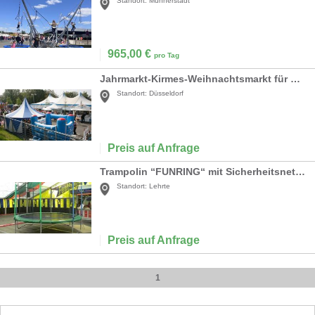
Standort:
Münnerstadt
965,00
€
pro Tag
Jahrmarkt-Kirmes-Weihnachtsmarkt für Betriebsfest/Show/Messe
Standort:
Düsseldorf
Preis auf Anfrage
Trampolin “FUNRING“ mit Sicherheitsnetz 4,20 Meter
Standort:
Lehrte
Preis auf Anfrage
1