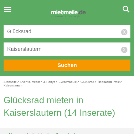
Toggle
navigation
X
X
Suchen
Startseite
>
Events, Messen & Partys
>
Eventmodule
>
Glücksrad
>
Rheinland-Pfalz
>
Kaiserslautern
Glücksrad mieten in
Kaiserslautern
(14 Inserate)