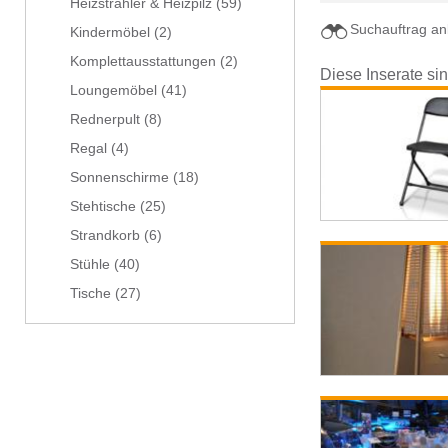
Heizstrahler & Heizpilz
(59)
Suchauftrag an
Kindermöbel
(2)
Komplettausstattungen
(2)
Diese Inserate si
Loungemöbel
(41)
Rednerpult
(8)
Regal
(4)
Sonnenschirme
(18)
Stehtische
(25)
Strandkorb
(6)
Stühle
(40)
Tische
(27)