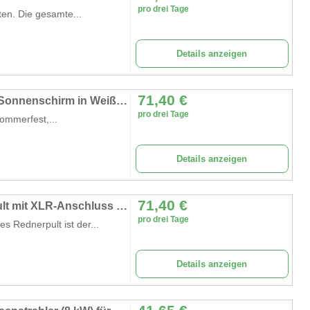
pro drei Tage
en. Die gesamte...
Details anzeigen
71,40
€
Marktschirm mieten (400×400 cm) – Großer Sonnenschirm in Weiß inkl. 40kg Ständer
pro drei Tage
ommerfest,...
Details anzeigen
71,40
€
Rednerpult Acryl mieten – Modernes Stehpult mit XLR-Anschluss & Logo-Fläche
pro drei Tage
s Rednerpult ist der...
Details anzeigen