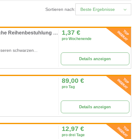
Sortieren nach:
Beste Ergebnisse
1,37
€
Klappstuhl Metall Schwarz mieten – Praktische Reihenbestuhlung für Events
pro Wochenende
unseren schwarzen...
Details anzeigen
89,00
€
pro Tag
Details anzeigen
12,97
€
pro drei Tage