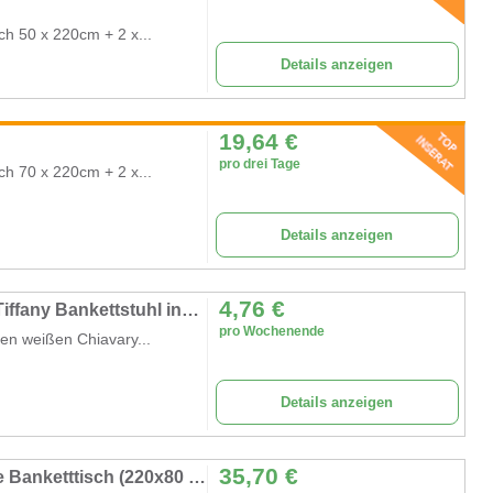
sch 50 x 220cm + 2 x...
Details anzeigen
19,64
€
pro drei Tage
sch 70 x 220cm + 2 x...
Details anzeigen
4,76
€
Exklusiver Chiavary Stuhl mieten – Weißer Tiffany Bankettstuhl inkl. Kissen
pro Wochenende
ren weißen Chiavary...
Details anzeigen
35,70
€
Rustikaler Holzbohlentisch mieten – Vintage Banketttisch (220x80 cm) für Hochzeiten & Events