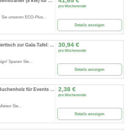
41,65
€
Premium Heizpilz mieten – ECO-Plus Terrassenstrahler (8 kW) für Event & Party
pro Wochenende
n Sie unseren ECO-Plus...
Details anzeigen
30,94
€
Bierzeltgarnitur mit Hussen mieten – Vom Biertisch zur Gala-Tafel: Eleganz pur für Ihr Event!
pro Wochenende
sign! Sparen Sie...
Details anzeigen
2,38
€
Holzklappstuhl mieten – Stabiler Stuhl aus Buchenholz für Events & Hochzeiten
pro Wochenende
Mieten Sie...
Details anzeigen