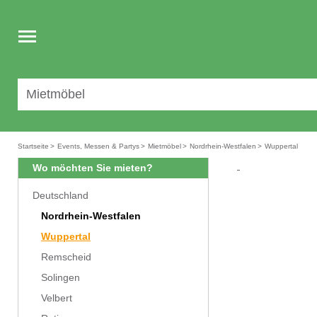
Toggle
navigation
Startseite
>
Events, Messen & Partys
>
Mietmöbel
>
Nordrhein-Westfalen
>
Wuppertal
Wo möchten Sie mieten?
Deutschland
Nordrhein-Westfalen
Wuppertal
Remscheid
Solingen
Velbert