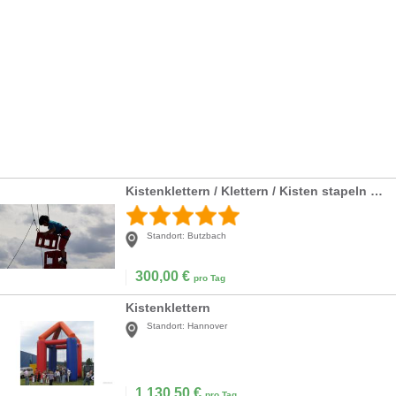
Kistenklettern / Klettern / Kisten stapeln / Bierkischtenuffkrabbele
Standort:
Butzbach
300,00
€
pro Tag
Kistenklettern
Standort:
Hannover
1.130,50
€
pro Tag