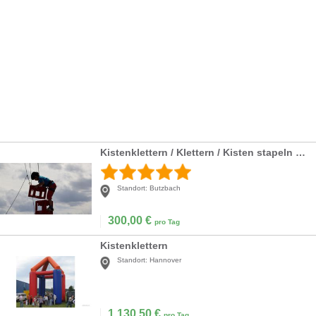
Kistenklettern / Klettern / Kisten stapeln / Bierkischtenuffkrabbele
Standort:
Butzbach
300,00
€
pro Tag
Kistenklettern
Standort:
Hannover
1.130,50
€
pro Tag