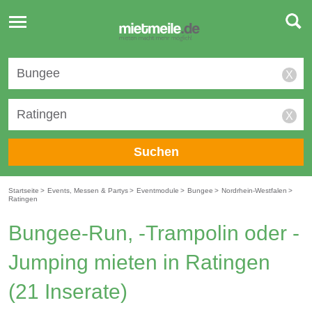
Toggle
navigation
X
X
Suchen
Startseite
>
Events, Messen & Partys
>
Eventmodule
>
Bungee
>
Nordrhein-Westfalen
>
Ratingen
Bungee-Run, -Trampolin oder -
Jumping mieten in Ratingen
(21 Inserate)