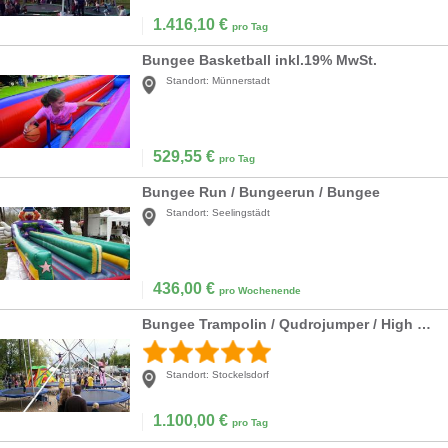
1.416,10
€
pro Tag
Bungee Basketball inkl.19% MwSt.
Standort:
Münnerstadt
529,55
€
pro Tag
Bungee Run / Bungeerun / Bungee
Standort:
Seelingstädt
436,00
€
pro Wochenende
Bungee Trampolin / Qudrojumper / High Jumper
Standort:
Stockelsdorf
1.100,00
€
pro Tag