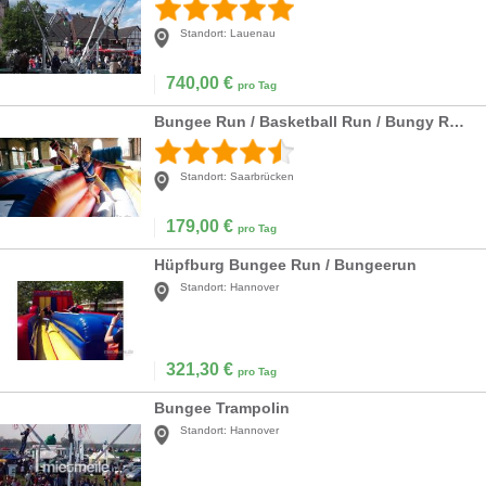
Standort:
Lauenau
740,00
€
pro Tag
Bungee Run / Basketball Run / Bungy Run / Bungeelauf / Elasto Run / Hüpfburg
Standort:
Saarbrücken
179,00
€
pro Tag
Hüpfburg Bungee Run / Bungeerun
Standort:
Hannover
321,30
€
pro Tag
Bungee Trampolin
Standort:
Hannover