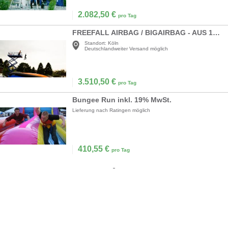
2.082,50
€
pro Tag
FREEFALL AIRBAG / BIGAIRBAG - AUS 12 METERN HÖHE IN EIN LUFTKISSEN SPRINGEN!
Standort:
Köln
Deutschlandweiter Versand möglich
3.510,50
€
pro Tag
Bungee Run inkl. 19% MwSt.
Lieferung nach Ratingen möglich
410,55
€
pro Tag