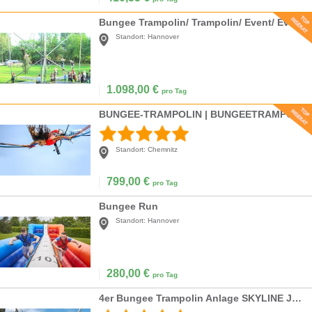
Bungee Trampolin/ Trampolin/ Event/ Eventmodule/ Messe/ Party/
Standort:
Hannover
1.098,00
€
pro Tag
BUNGEE-TRAMPOLIN | BUNGEETRAMPOLIN | TRAMPOLIN
Standort:
Chemnitz
799,00
€
pro Tag
Bungee Run
Standort:
Hannover
280,00
€
pro Tag
4er Bungee Trampolin Anlage SKYLINE JUMPER