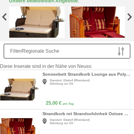
Unsere beliebtesten Angebote:
Filter/Regionale Suche
Diese Inserate sind in der Nähe von Neuss:
Sonnenbett Strandkorb Lounge aus Polyrattan braun inkl. klappbaren Seitentisch Strandkörbe
Standort:
Elsdorf (Rheinland)
Abholung vor Ort
25,00
€
pro Tag
Strandkorb rot Strandschönheit Ostsee 2-Sitzer Vollholzfront beige burgund Campingplatz
Standort:
Elsdorf (Rheinland)
Abholung vor Ort