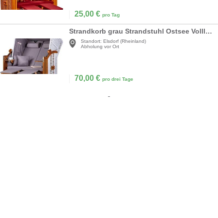
25,00
€
pro Tag
Strandkorb grau Strandstuhl Ostsee Volllieger 2-Sitzer PE Geflecht Weiß Bezug Uni grau 4 Kissen
Standort:
Elsdorf (Rheinland)
Abholung vor Ort
70,00
€
pro drei Tage