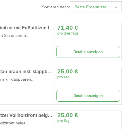
Sortieren nach:
Beste Ergebnisse
71,40
€
Ostsee-Strandkorb mieten – Exklusiver Zweisitzer mit Fußstützen für Events
pro drei Tage
en Sie unseren...
Details anzeigen
25,00
€
Sonnenbett Strandkorb Lounge aus Polyrattan braun inkl. klappbaren Seitentisch Strandkörbe
pro Tag
inkl. klappbaren...
Details anzeigen
25,00
€
Strandkorb rot Strandschönheit Ostsee 2-Sitzer Vollholzfront beige burgund Campingplatz
pro Tag
olzfront beige...