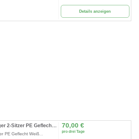
Details anzeigen
70,00
€
Strandkorb grau Strandstuhl Ostsee Volllieger 2-Sitzer PE Geflecht Weiß Bezug Uni grau 4 Kissen
pro drei Tage
er PE Geflecht Weiß...