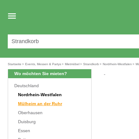
Toggle
navigation
Startseite
>
Events, Messen & Partys
>
Mietmöbel
>
Strandkorb
>
Nordrhein-Westfalen
>
Mü
Wo möchten Sie mieten?
Deutschland
Nordrhein-Westfalen
Mülheim an der Ruhr
Oberhausen
Duisburg
Essen