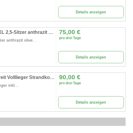
Details anzeigen
75,00
€
Strandkorb XXL Strandschönheit Ostsee XXL 2,5-Sitzer anthrazit olive Perfekt für Strand Camping
pro drei Tage
r anthrazit olive...
Details anzeigen
90,00
€
Strandkorb 2,5 Sitzer Klassik XXL 160 cm breit Volllieger Strandkorbrollen Strand Campingplatz
pro drei Tage
er inkl....
Details anzeigen