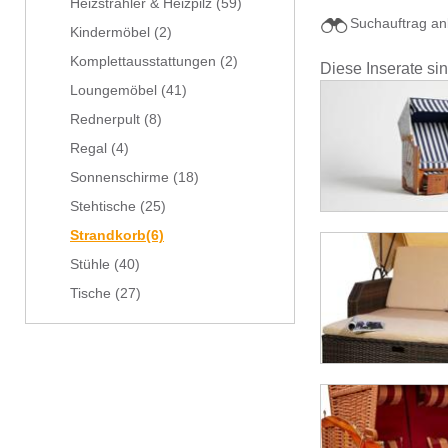
Heizstrahler & Heizpilz
(59)
Suchauftrag an
Kindermöbel
(2)
Komplettausstattungen
(2)
Diese Inserate si
Loungemöbel
(41)
Rednerpult
(8)
Regal
(4)
Sonnenschirme
(18)
Stehtische
(25)
Strandkorb
(6)
Stühle
(40)
Tische
(27)