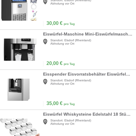
Standort:
Elsdorf (Rheinland)
Abholung vor Ort
30,00
€
pro Tag
Eiswürfel-Maschine Mini-Eiswürfelmaschine 1,8 L Eiswürfelbereiter Crushed Ice und Bullet Ice
Standort:
Elsdorf (Rheinland)
Abholung vor Ort
20,00
€
pro Tag
Eisspender Eisvorratsbehälter Eiswürfelmaschine 80 kg Kapazität 9 kg/min automatische Eisausgabe
Standort:
Elsdorf (Rheinland)
Abholung vor Ort
35,00
€
pro Tag
Eiswürfel Whiskysteine Edelstahl 18 Stück Edelstahl 304 widerverwendbar gefrorene Eiswürfel Wein
Standort:
Elsdorf (Rheinland)
Abholung vor Ort