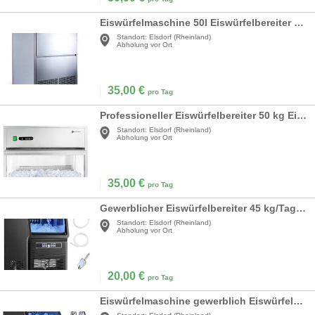
Eiswürfelmaschine 50l Eiswürfelbereiter Eiswürfel Maschine 200 Eiswürfel/Stunde 50 kg/24 Std Gastro
Standort:
Elsdorf (Rheinland)
Abholung vor Ort
35,00
€
pro Tag
Professioneller Eiswürfelbereiter 50 kg Eiswürfelmaschine 10 kg Vorratsfach LED
Standort:
Elsdorf (Rheinland)
Abholung vor Ort
35,00
€
pro Tag
Gewerblicher Eiswürfelbereiter 45 kg/Tag Eiswürfel 6 kg Speicherkapazität 36 Eiswürfel 15 Minuten
Standort:
Elsdorf (Rheinland)
Abholung vor Ort
20,00
€
pro Tag
Eiswürfelmaschine gewerblich Eiswürfelbereiter Eismaschine 50 kg/Tag 17 kg Speicherkapazität 45