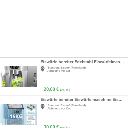
Eiswürfelbereiter Edelstahl Eiswürfelmaschine 100 W Eisbereiter 12 kg in 24 h 2 Würfelgrößen
Standort:
Elsdorf (Rheinland)
Abholung vor Ort
20,00
€
pro Tag
Eiswürfelbereiter Eiswürfelmaschine Eismaschine 180 Eiswürfel/Stunde 15 kg Speicher 45 kg/24 h
Standort:
Elsdorf (Rheinland)
Abholung vor Ort
30,00
€
pro Tag