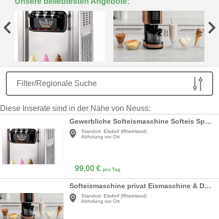
Unsere beliebtesten Angebote:
Filter/Regionale Suche
Diese Inserate sind in der Nähe von Neuss:
Gewerbliche Softeismaschine Softeis Speiseeis 3 Geschmacksrichtungen 6 l – 2200 W für Ihr Gewerbe
Standort:
Elsdorf (Rheinland)
Abholung vor Ort
99,00
€
pro Tag
Softeismaschine privat Eismaschine & Dessertmaschine 3 Behältern 7 Programmen Softeis Milchshakes
Standort:
Elsdorf (Rheinland)
Abholung vor Ort