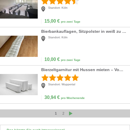
Standort:
Köln
15,00
€
pro zwei Tage
Bierbankauflagen, Sitzpolster in weiß zu vermieten
Standort:
Köln
10,00
€
pro zwei Tage
Bierzeltgarnitur mit Hussen mieten – Vom Biertisch zur Gala-Tafel: Eleganz pur für Ihr Event!
Standort:
Wuppertal
30,94
€
pro Wochenende
1
2