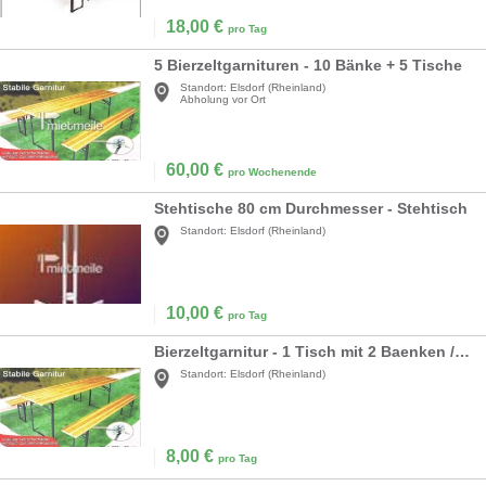
18,00
€
pro Tag
5 Bierzeltgarnituren - 10 Bänke + 5 Tische
Standort:
Elsdorf (Rheinland)
Abholung vor Ort
60,00
€
pro Wochenende
Stehtische 80 cm Durchmesser - Stehtisch
Standort:
Elsdorf (Rheinland)
10,00
€
pro Tag
Bierzeltgarnitur - 1 Tisch mit 2 Baenken / weitere Artikel wie Heizstrahler usw. vorraetig
Standort:
Elsdorf (Rheinland)
8,00
€
pro Tag