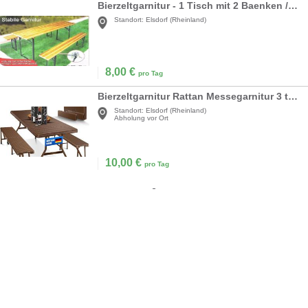
Bierzeltgarnitur - 1 Tisch mit 2 Baenken / weitere Artikel wie Heizstrahler usw. vorraetig
Standort:
Elsdorf (Rheinland)
8,00
€
pro Tag
Bierzeltgarnitur Rattan Messegarnitur 3 tlg. Tisch + 2 x Bank für Indoor/Outdoor klappbar
Standort:
Elsdorf (Rheinland)
Abholung vor Ort
10,00
€
pro Tag