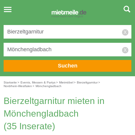
Toggle
navigation
X
X
Suchen
Startseite
>
Events, Messen & Partys
>
Mietmöbel
>
Bierzeltgarnitur
>
Nordrhein-Westfalen
>
Mönchengladbach
Bierzeltgarnitur mieten in
Mönchengladbach
(35 Inserate)