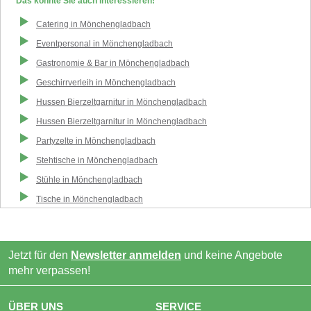
Das könnte Sie auch interessieren!
Catering
in
Mönchengladbach
Eventpersonal
in
Mönchengladbach
Gastronomie & Bar
in
Mönchengladbach
Geschirrverleih
in
Mönchengladbach
Hussen Bierzeltgarnitur
in
Mönchengladbach
Hussen Bierzeltgarnitur
in
Mönchengladbach
Partyzelte
in
Mönchengladbach
Stehtische
in
Mönchengladbach
Stühle
in
Mönchengladbach
Tische
in
Mönchengladbach
Jetzt für den
Newsletter anmelden
und keine Angebote
mehr verpassen!
ÜBER UNS
SERVICE