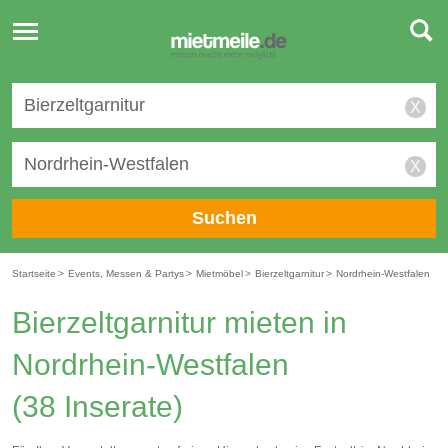
Toggle
navigation
X
X
Suchen
Startseite
>
Events, Messen & Partys
>
Mietmöbel
>
Bierzeltgarnitur
>
Nordrhein-Westfalen
Bierzeltgarnitur mieten in
Nordrhein-Westfalen
(38 Inserate)