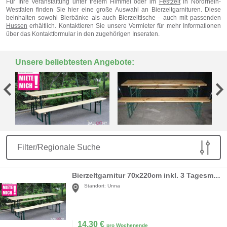
Für Ihre Veranstaltung unter freiem Himmel oder im
Festzelt
in Nordrhein-
Westfalen
finden Sie hier eine große Auswahl an Bierzeltgarnituren. Diese
beinhalten sowohl Bierbänke als auch Bierzelttische - auch mit passenden
Hussen
erhältlich. Kontaktieren Sie unsere Vermieter für mehr Informationen
über das Kontaktformular in den zugehörigen Inseraten.
Unsere beliebtesten Angebote:
Filter/Regionale Suche
Bierzeltgarnitur 70x220cm inkl. 3 Tagesmieten
Standort:
Unna
14,30
€
pro Wochenende