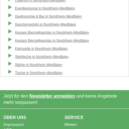
Catering
in
Nordrhein-Westfalen
Eventpersonal
in
Nordrhein-Westfalen
Gastronomie & Bar
in
Nordrhein-Westfalen
Geschirrverleih
in
Nordrhein-Westfalen
Hussen Bierzeltgarnitur
in
Nordrhein-Westfalen
Hussen Bierzeltgarnitur
in
Nordrhein-Westfalen
Partyzelte
in
Nordrhein-Westfalen
Stehtische
in
Nordrhein-Westfalen
Stühle
in
Nordrhein-Westfalen
Tische
in
Nordrhein-Westfalen
Jetzt für den
Newsletter anmelden
und keine Angebote
mehr verpassen!
ÜBER UNS
SERVICE
Impressum
Mieten