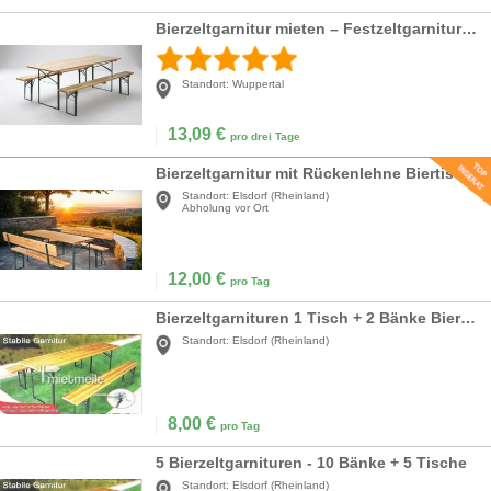
Bierzeltgarnitur mieten – Festzeltgarnitur in 50 cm oder 70 cm Breite für Events
Standort:
Wuppertal
13,09
€
pro drei Tage
Bierzeltgarnitur mit Rückenlehne Biertisch Esstisch Klapptisch Campingtisch 2 x Bank Rückenlehne
Standort:
Elsdorf (Rheinland)
Abholung vor Ort
12,00
€
pro Tag
Bierzeltgarnituren 1 Tisch + 2 Bänke Bierzeltgarni
Standort:
Elsdorf (Rheinland)
8,00
€
pro Tag
5 Bierzeltgarnituren - 10 Bänke + 5 Tische
Standort:
Elsdorf (Rheinland)