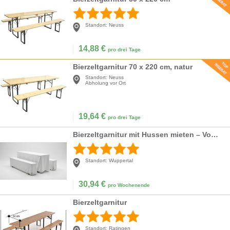
Standort:
Neuss
14,88
€
pro drei Tage
Bierzeltgarnitur 70 x 220 cm, natur
Standort:
Neuss
Abholung vor Ort
19,64
€
pro drei Tage
Bierzeltgarnitur mit Hussen mieten – Vom Biertisch zur Gala-Tafel: Eleganz pur für Ihr Event!
Standort:
Wuppertal
30,94
€
pro Wochenende
Bierzeltgarnitur
Standort:
Ratingen