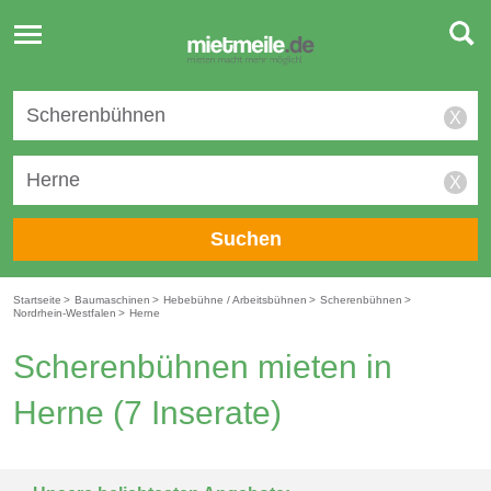
Toggle
navigation
X
X
Suchen
Startseite
>
Baumaschinen
>
Hebebühne / Arbeitsbühnen
>
Scherenbühnen
>
Nordrhein-Westfalen
>
Herne
Scherenbühnen mieten in
Herne
(7 Inserate)