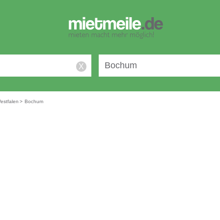
X
estfalen
>
Bochum