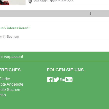
Standort:
Haltern am See
1
uch interessieren!
er
in
Bochum
r verpassen!
FREICHES
FOLGEN SIE UNS
Städte
ebte Angebote
ebte Suchen
map