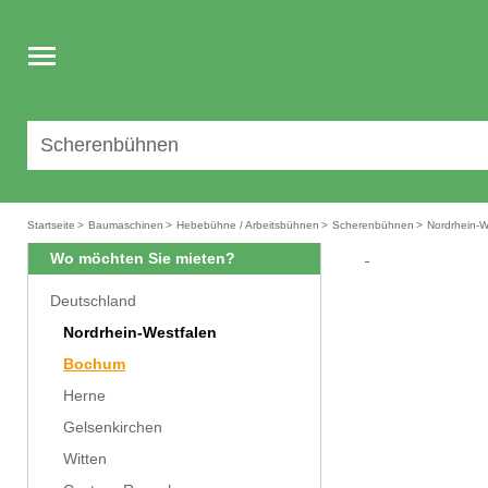
Toggle
navigation
Startseite
>
Baumaschinen
>
Hebebühne / Arbeitsbühnen
>
Scherenbühnen
>
Nordrhein-W
Wo möchten Sie mieten?
Deutschland
Nordrhein-Westfalen
Bochum
Herne
Gelsenkirchen
Witten