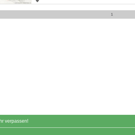
1
r verpassen!