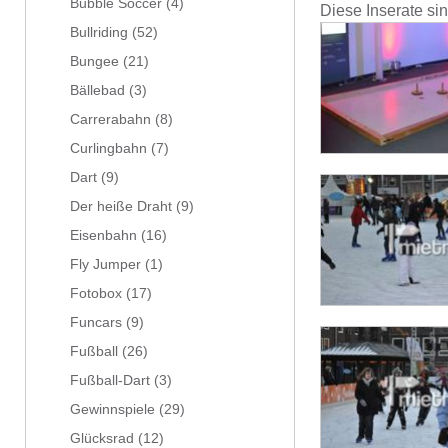
Bubble Soccer
(4)
Diese Inserate si
Bullriding
(52)
Bungee
(21)
Bällebad
(3)
Carrerabahn
(8)
Curlingbahn
(7)
Dart
(9)
Der heiße Draht
(9)
Eisenbahn
(16)
Fly Jumper
(1)
Fotobox
(17)
Funcars
(9)
Fußball
(26)
Fußball-Dart
(3)
Gewinnspiele
(29)
Glücksrad
(12)