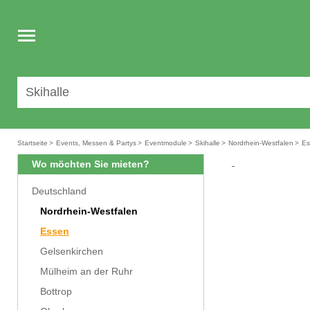
Toggle
navigation
Startseite
>
Events, Messen & Partys
>
Eventmodule
>
Skihalle
>
Nordrhein-Westfalen
>
Es
Wo möchten Sie mieten?
Deutschland
Nordrhein-Westfalen
Essen
Gelsenkirchen
Mülheim an der Ruhr
Bottrop