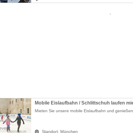
Mobile Eislaufbahn / Schlittschuh laufen mi
Mieten Sie unsere mobile Eislaufbahn und genießen S
Standort:
München