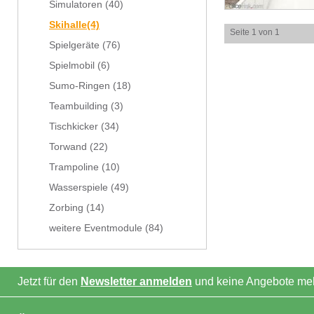
Simulatoren
(40)
Skihalle
(4)
Seite 1 von 1
Spielgeräte
(76)
Spielmobil
(6)
Sumo-Ringen
(18)
Teambuilding
(3)
Tischkicker
(34)
Torwand
(22)
Trampoline
(10)
Wasserspiele
(49)
Zorbing
(14)
weitere Eventmodule
(84)
Jetzt für den
Newsletter anmelden
und keine Angebote meh