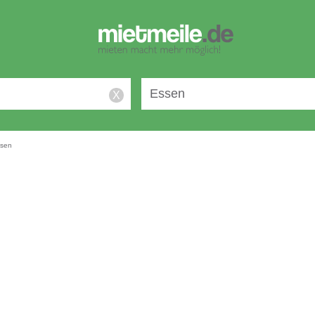
X
sen