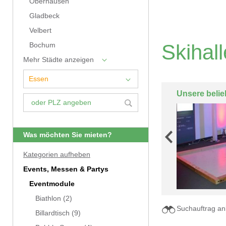
Oberhausen
Gladbeck
Velbert
Skihal
Bochum
Mehr Städte anzeigen
Unsere belie
Was möchten Sie mieten?
Kategorien aufheben
Events, Messen & Partys
Eventmodule
Biathlon
(2)
Suchauftrag an
Billardtisch
(9)