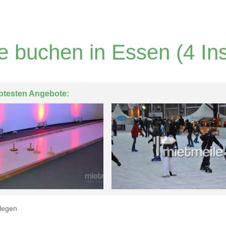
le buchen in Essen
(4 In
btesten Angebote:
legen