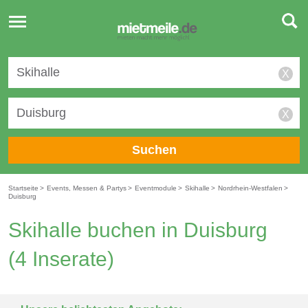
Toggle
navigation
X
X
Suchen
Startseite
>
Events, Messen & Partys
>
Eventmodule
>
Skihalle
>
Nordrhein-Westfalen
>
Duisburg
Skihalle buchen in Duisburg
(4 Inserate)