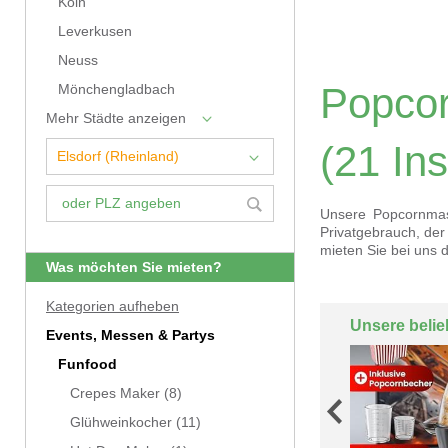
Köln
Leverkusen
Neuss
Popcor
Mönchengladbach
Mehr Städte anzeigen
(21 Ins
Unsere Popcornmasc
Privatgebrauch, de
mieten Sie bei uns 
Was möchten Sie mieten?
Kategorien aufheben
Unsere belie
Events, Messen & Partys
Funfood
Crepes Maker
(8)
Glühweinkocher
(11)