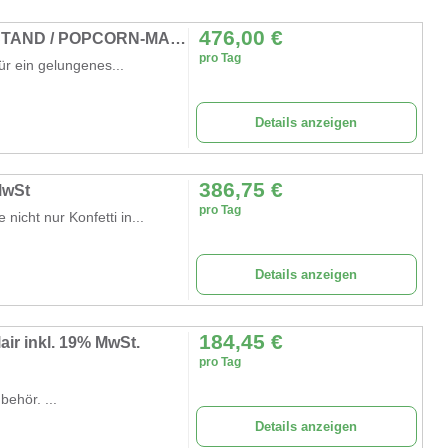
476,00
€
POPCORN IM MARKTSTAND / POPCORN-STAND / POPCORN-MASCHINE
pro Tag
ür ein gelungenes...
Details anzeigen
386,75
€
MwSt
pro Tag
icht nur Konfetti in...
Details anzeigen
184,45
€
ir inkl. 19% MwSt.
pro Tag
ehör. ...
Details anzeigen