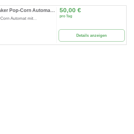
50,00
€
Gewerbliche Popcornmaschine Popcorn Maker Pop-Corn Automat mit Wagen
pro Tag
orn Automat mit...
Details anzeigen