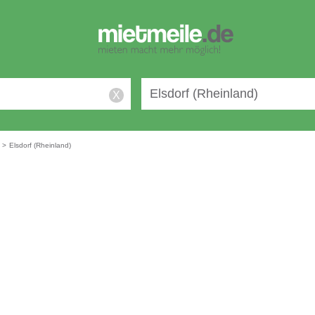
X
n
>
Elsdorf (Rheinland)