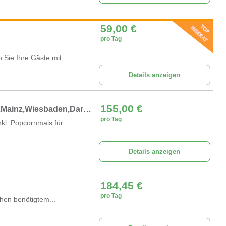
59,00
€
pro Tag
ie Ihre Gäste mit...
Details anzeigen
155,00
€
Profi-Popcornmaschine mieten in Frankfurt,Mainz,Wiesbaden,Darmstadt
pro Tag
l. Popcornmais für...
Details anzeigen
184,45
€
pro Tag
hen benötigtem...