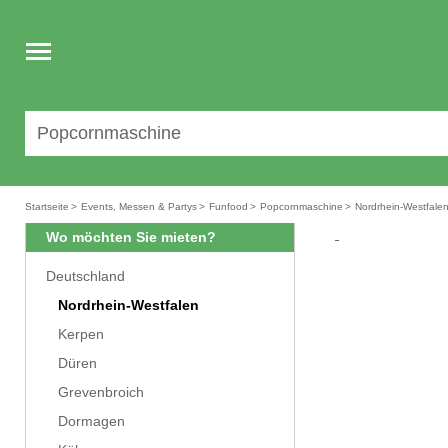
Toggle
navigation
Startseite
>
Events, Messen & Partys
>
Funfood
>
Popcornmaschine
>
Nordrhein-Westfale
Wo möchten Sie mieten?
Deutschland
Nordrhein-Westfalen
Kerpen
Düren
Grevenbroich
Dormagen