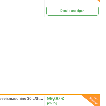
Details anzeigen
99,00
€
Softeismaschine Softeis Speiseeis Eis Speiseeismaschine 30 L/Stunde 3 Geschmacksrichtungen 2200 W
pro Tag