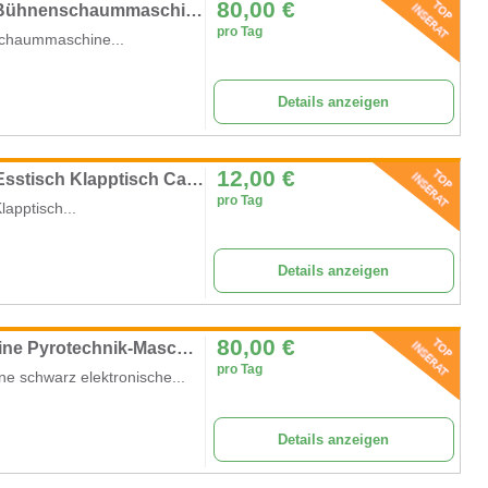
80,00
€
Schaumkanone Schaummaschine 2000 W Bühnenschaummaschine Bühnenschaumstrahlmaschine professionell
pro Tag
haummaschine...
Details anzeigen
12,00
€
Bierzeltgarnitur mit Rückenlehne Biertisch Esstisch Klapptisch Campingtisch 2 x Bank Rückenlehne
pro Tag
lapptisch...
Details anzeigen
80,00
€
Funkenmaschine 1000 W Kaltfunkenmaschine Pyrotechnik-Maschinen 5,5 m Bühnen-Spezialeffekt
pro Tag
 schwarz elektronische...
Details anzeigen