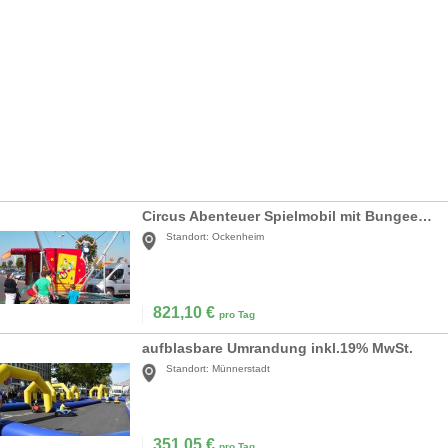
Circus Abenteuer Spielmobil mit Bungee-Trampolin
Standort:
Ockenheim
821,10
€
pro Tag
aufblasbare Umrandung inkl.19% MwSt.
Standort:
Münnerstadt
351,05
€
pro Tag