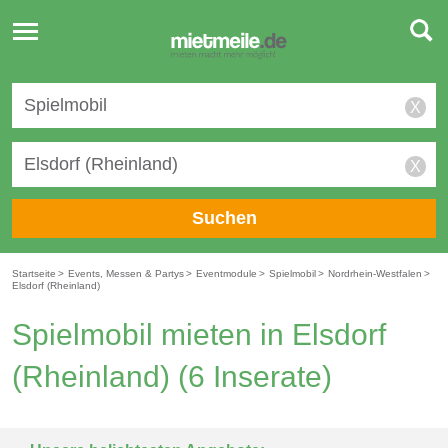
Toggle
navigation
X
X
Suchen
Startseite
>
Events, Messen & Partys
>
Eventmodule
>
Spielmobil
>
Nordrhein-Westfalen
>
Elsdorf (Rheinland)
Spielmobil mieten in Elsdorf
(Rheinland)
(6 Inserate)