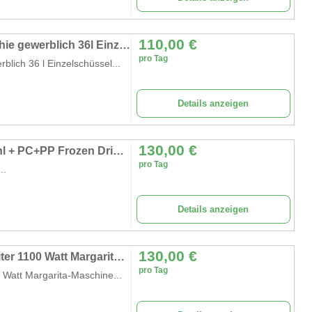
110,00
€
Slush-Maschine Margarita-Maschine Smoothie gewerblich 36l Einzelschüssel 75 Tassen 1100W Edelstahl
pro Tag
lich 36 l Einzelschüssel...
Details anzeigen
130,00
€
Slush-Eismaschine gewerblich 36 l Edelstahl + PC+PP Frozen Drink Maker Slush-Maschine Partys Cafés
pro Tag
..
Details anzeigen
130,00
€
Kommerzielle Slush-Maschine 3 Tanks 36 Liter 1100 Watt Margarita-Maschine Gefriergetränke
pro Tag
 Watt Margarita-Maschine...