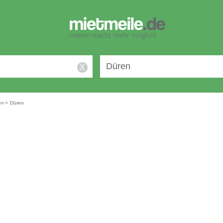
X
en
>
Düren