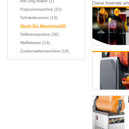
Hot Dog Maker
(1)
Diese Inserate si
Popcornmaschine
(21)
Schokobrunnen
(13)
Slush Eis Maschine
(20)
Softeismaschine
(30)
Waffeleisen
(13)
Zuckerwattemaschine
(14)