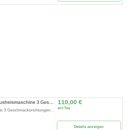
110,00
€
Slush Eis Maschine Speiseeis Wassereis Slusheismaschine 3 Geschmacksrichtungen 3 x 15 l
pro Tag
is 3 Geschmacksrichtungen...
Details anzeigen