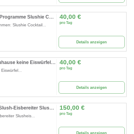
40,00
€
Slush Eis Maschine privat 5 voreingestellte Programme Slushie Cocktail Milchshake Frappé Wein
pro Tag
mmen: Slushie Cocktail...
Details anzeigen
40,00
€
Slush Eis Maschine 2L Slush Cocktail für Zuhause keine Eiswürfel erforderlich Selbstreinigend 5/1
pro Tag
Eiswürfel...
Details anzeigen
150,00
€
4er Slush Eis Maschine 48 L kommerzieller Slush-Eisbereiter Slusheis Slushy-Maker 4 x 12 1500 W
pro Tag
ereiter Slusheis...
Details anzeigen