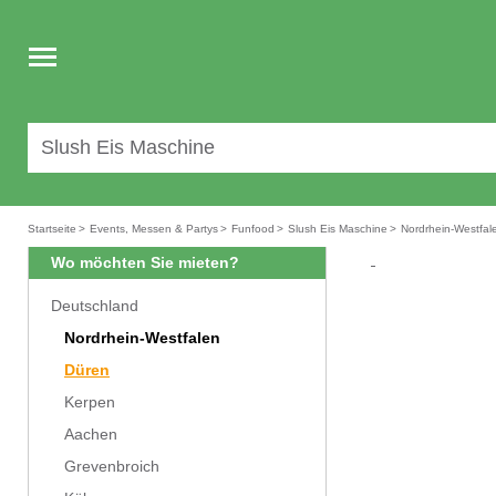
Toggle
navigation
Startseite
>
Events, Messen & Partys
>
Funfood
>
Slush Eis Maschine
>
Nordrhein-Westfal
Wo möchten Sie mieten?
Deutschland
Nordrhein-Westfalen
Düren
Kerpen
Aachen
Grevenbroich