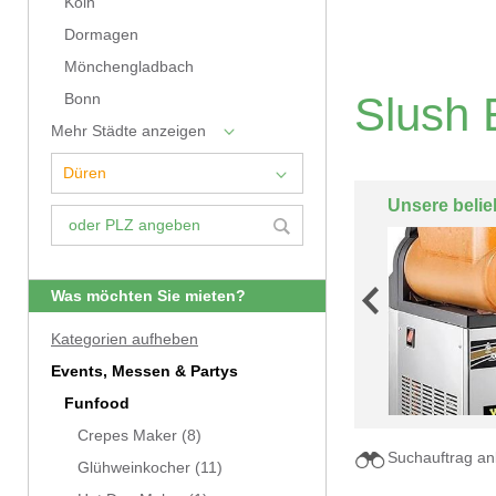
Köln
Dormagen
Mönchengladbach
Slush 
Bonn
Mehr Städte anzeigen
Unsere belie
Was möchten Sie mieten?
Kategorien aufheben
Events, Messen & Partys
Funfood
Crepes Maker
(8)
Suchauftrag an
Glühweinkocher
(11)