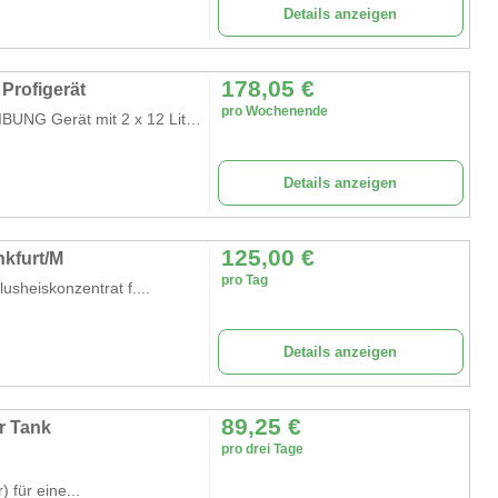
Details anzeigen
178,05
€
Profigerät
pro Wochenende
EVENTMODULE BUNDESWEIT MIETEN BESCHREIBUNG Gerät mit 2 x 12 Liter...
Details anzeigen
125,00
€
nkfurt/M
pro Tag
usheiskonzentrat f....
Details anzeigen
89,25
€
r Tank
pro drei Tage
) für eine...